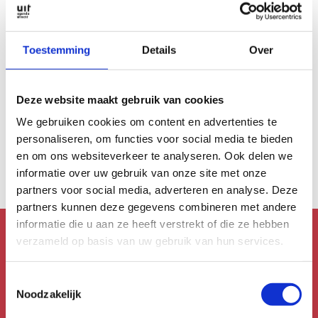
Toestemming
Details
Over
MUSEA & EXPOSITIES
Deze website maakt gebruik van cookies
Beeldende kunst
We gebruiken cookies om content en advertenties te
Beelden langs het
water
personaliseren, om functies voor social media te bieden
en om ons websiteverkeer te analyseren. Ook delen we
informatie over uw gebruik van onze site met onze
partners voor social media, adverteren en analyse. Deze
partners kunnen deze gegevens combineren met andere
informatie die u aan ze heeft verstrekt of die ze hebben
verzameld op basis van uw gebruik van hun services.
Mis niks!
Toestemmingsselectie
Schrijf je in voor de
Noodzakelijk
nieuwsbrief!