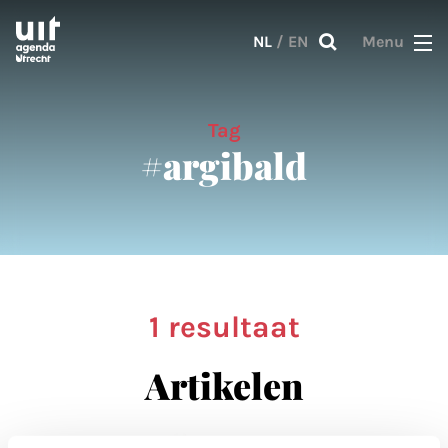
Skip to main content
NL
/
EN
Menu
Tag
#argibald
1 resultaat
Artikelen