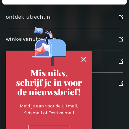
ontdek-utrecht.nl
winkelvanutrecht.nl
domtoren.nl
Mis niks,
schrijf je in voor
utrechtpartners.nl
de nieuwsbrief!
Volg ons op
Meld je aan voor de Uitmail,
Kidsmail of Festivalmail.
Cookievoorkeuren wijzigen