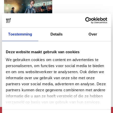
Toestemming
Details
Over
20 aug 2025
Castellum Hoge
Woerd viert feest met
Deze website maakt gebruik van cookies
gratis festival
We gebruiken cookies om content en advertenties te
Utrecht – Castellum
personaliseren, om functies voor social media te bieden
Hoge Woerd viert feest
en om ons websiteverkeer te analyseren. Ook delen we
met een gratis
informatie over uw gebruik van onze site met onze
toegankelijk festival
…
partners voor social media, adverteren en analyse. Deze
partners kunnen deze gegevens combineren met andere
informatie die u aan ze heeft verstrekt of die ze hebben
verzameld op basis van uw gebruik van hun services.