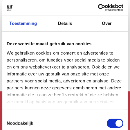
Toestemming
Details
Over
MUZIEK
Deze website maakt gebruik van cookies
Interviews
Muziek van
We gebruiken cookies om content en advertenties te
niemand: De
personaliseren, om functies voor social media te bieden
Niemanders
en om ons websiteverkeer te analyseren. Ook delen we
informatie over uw gebruik van onze site met onze
partners voor social media, adverteren en analyse. Deze
partners kunnen deze gegevens combineren met andere
informatie die u aan ze heeft verstrekt of die ze hebben
verzameld op basis van uw gebruik van hun services.
Mis niks!
Toestemmingsselectie
Schrijf je in voor de
Noodzakelijk