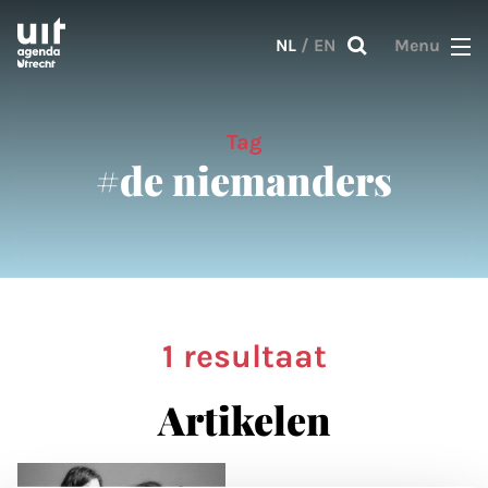
Skip to main content
NL
/
EN
Menu
Tag
#de niemanders
1 resultaat
Artikelen