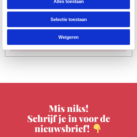
Alles toestaan
Haring
Selectie toestaan
Datum
zo 30 aug
Weigeren
Tijd
20:30
Mis niks!
Schrijf je in voor de
nieuwsbrief!