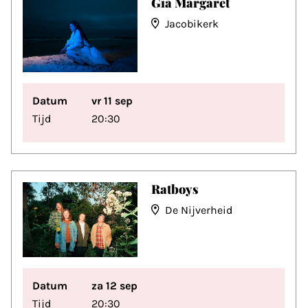
Gia Margaret
Jacobikerk
Datum
vr 11 sep
Tijd
20:30
Ratboys
De Nijverheid
Datum
za 12 sep
Tijd
20:30