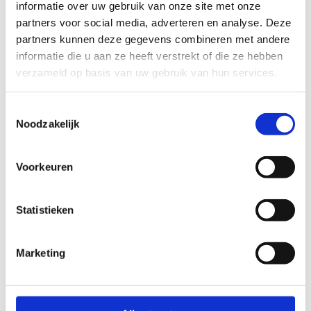
informatie over uw gebruik van onze site met onze
My First Time
partners voor social media, adverteren en analyse. Deze
partners kunnen deze gegevens combineren met andere
ACU
informatie die u aan ze heeft verstrekt of die ze hebben
verzameld op basis van uw gebruik van hun services.
Toestemmingsselectie
Noodzakelijk
Voorkeuren
Datum
vr 30 okt
Statistieken
Tijd
20:30
Marketing
Carson McHone
Brouwerij De Kromme