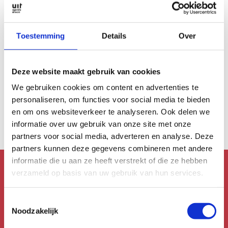
Toestemming
Details
Over
FESTIVALS
Deze website maakt gebruik van cookies
Interviews
We gebruiken cookies om content en advertenties te
Festival Europa: De
ketting verbreken
personaliseren, om functies voor social media te bieden
en om ons websiteverkeer te analyseren. Ook delen we
informatie over uw gebruik van onze site met onze
partners voor social media, adverteren en analyse. Deze
partners kunnen deze gegevens combineren met andere
informatie die u aan ze heeft verstrekt of die ze hebben
verzameld op basis van uw gebruik van hun services.
Mis niks!
Toestemmingsselectie
Schrijf je in voor de
Noodzakelijk
nieuwsbrief!