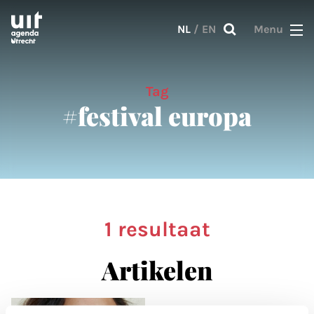
Skip to main content
NL
/
EN
Menu
Tag
#festival europa
1 resultaat
Artikelen