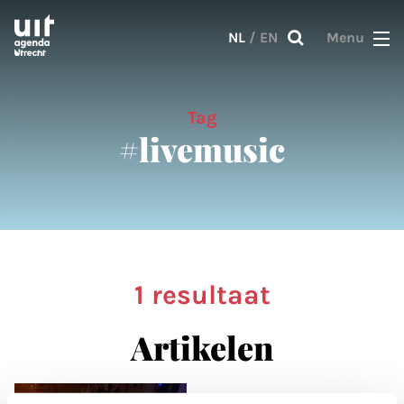
Skip to main content
NL
/
EN
Menu
Tag
#livemusic
1 resultaat
Artikelen