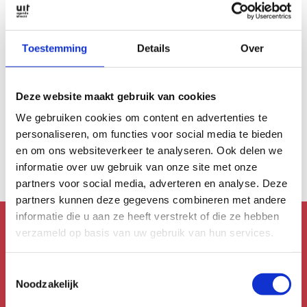
Toestemming
Details
Over
FESTIVALS
Deze website maakt gebruik van cookies
Advertorial
We gebruiken cookies om content en advertenties te
Elektron: Longing
Resilience
personaliseren, om functies voor social media te bieden
en om ons websiteverkeer te analyseren. Ook delen we
informatie over uw gebruik van onze site met onze
partners voor social media, adverteren en analyse. Deze
partners kunnen deze gegevens combineren met andere
informatie die u aan ze heeft verstrekt of die ze hebben
verzameld op basis van uw gebruik van hun services.
Mis niks!
Toestemmingsselectie
Schrijf je in voor de
Noodzakelijk
nieuwsbrief!