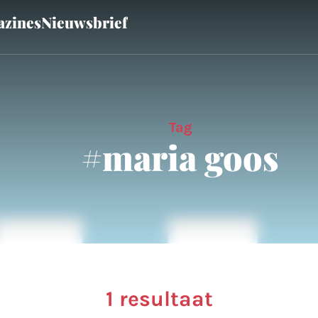
zines
Nieuwsbrief
Tag
#maria goos
1 resultaat