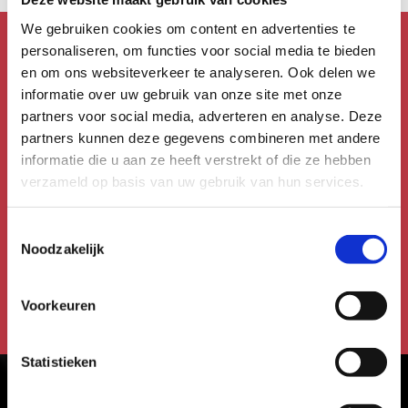
We gebruiken cookies om content en advertenties te
personaliseren, om functies voor social media te bieden
en om ons websiteverkeer te analyseren. Ook delen we
Mis niks!
informatie over uw gebruik van onze site met onze
Schrijf je in voor de
partners voor social media, adverteren en analyse. Deze
nieuwsbrief!
partners kunnen deze gegevens combineren met andere
informatie die u aan ze heeft verstrekt of die ze hebben
verzameld op basis van uw gebruik van hun services.
Meld je aan voor de Uitmail,
Kidsmail of Festivalmail.
Toestemmingsselectie
Noodzakelijk
Aanmelden voor de nieuwsbrief
Voorkeuren
Statistieken