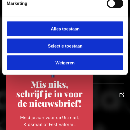
Meer in Utrecht
Marketing
ontdek-utrecht.nl
Alles toestaan
Selectie toestaan
winkelvanutrecht.nl
Weigeren
domtoren.nl
Mis niks,
schrijf je in voor
utrechtpartners.nl
de nieuwsbrief!
Volg ons op
Meld je aan voor de Uitmail,
Kidsmail of Festivalmail.