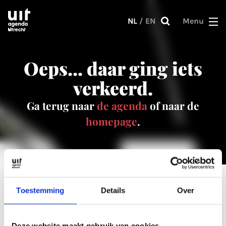
Skip to main content
NL
/
EN
Menu
Oeps... daar ging iets
verkeerd.
Ga terug naar
de agenda
of naar de
homepage
.
Toestemming
Details
Over
0 resultaat
Deze website maakt gebruik van cookies