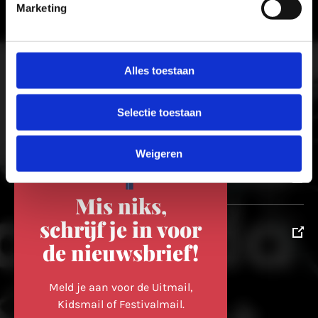
Meer in Utrecht
Marketing
ontdek-utrecht.nl
Alles toestaan
Selectie toestaan
winkelvanutrecht.nl
Weigeren
domtoren.nl
Mis niks,
schrijf je in voor
utrechtpartners.nl
de nieuwsbrief!
Volg ons op
Meld je aan voor de Uitmail,
Kidsmail of Festivalmail.