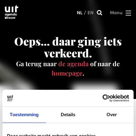
Skip to main content
NL
/
EN
Menu
Oeps... daar ging iets
verkeerd.
Ga terug naar
de agenda
of naar de
homepage
.
Toestemming
Details
Over
0 resultaat
Deze website maakt gebruik van cookies