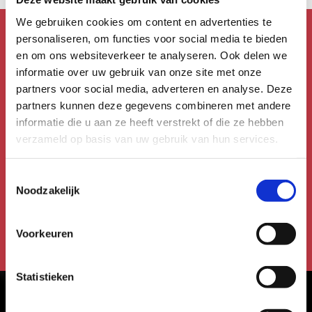
We gebruiken cookies om content en advertenties te
personaliseren, om functies voor social media te bieden
en om ons websiteverkeer te analyseren. Ook delen we
Mis niks!
informatie over uw gebruik van onze site met onze
Schrijf je in voor de
partners voor social media, adverteren en analyse. Deze
nieuwsbrief!
partners kunnen deze gegevens combineren met andere
informatie die u aan ze heeft verstrekt of die ze hebben
verzameld op basis van uw gebruik van hun services.
Meld je aan voor de Uitmail,
Kidsmail of Festivalmail.
Toestemmingsselectie
Noodzakelijk
Aanmelden voor de nieuwsbrief
Voorkeuren
Statistieken