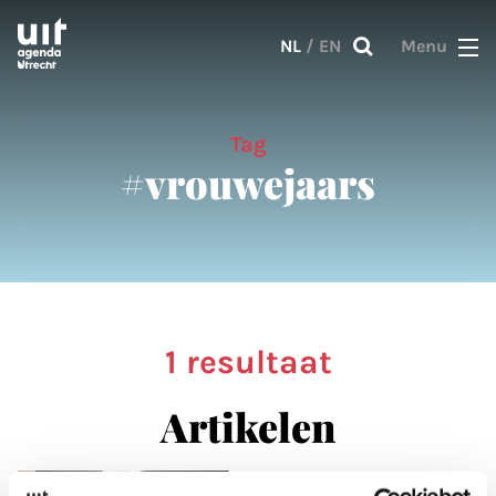
Skip to main content
NL
/
EN
Menu
Tag
#vrouwejaars
1 resultaat
Artikelen