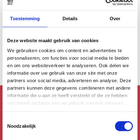
Toestemming
Details
Over
CABARET & STAND-UP
Deze website maakt gebruik van cookies
December & Januari 2024
We gebruiken cookies om content en advertenties te
Lachen met vrouwen
personaliseren, om functies voor social media te bieden
en om ons websiteverkeer te analyseren. Ook delen we
informatie over uw gebruik van onze site met onze
partners voor social media, adverteren en analyse. Deze
partners kunnen deze gegevens combineren met andere
informatie die u aan ze heeft verstrekt of die ze hebben
verzameld op basis van uw gebruik van hun services.
Mis niks!
Schrijf je in voor de
Toestemmingsselectie
Noodzakelijk
nieuwsbrief!