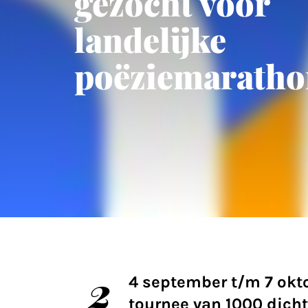
gezocht voor
landelijke
poëziemaratho
2
4 september t/m 7 okt
tournee van 1000 dicht