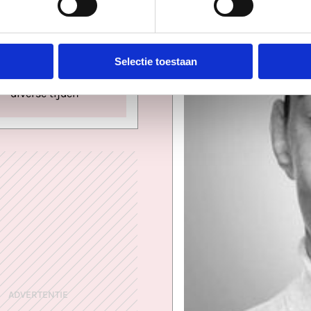
Catharijne
Selectie toestaan
za 8 aug - zo 9 aug
diverse tijden
ADVERTENTIE