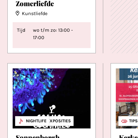
Zomerliefde
Kunstliefde
Tijd
wo t/m zo: 13:00 -
17:00
MUSEA & EXPOSITIES
NIGHTLIFE
MUZ
OVE
TIP
Sonnenborgh
Kerke