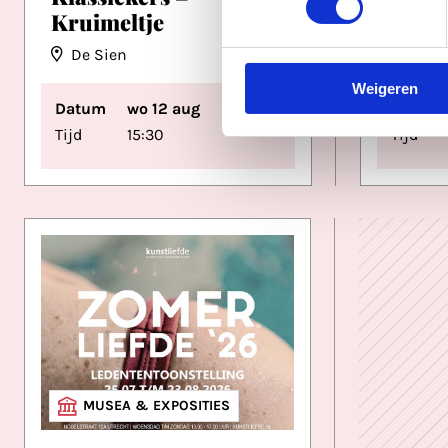
Hoog 
Kruimeltje
De Sien
Weigeren
Datum
wo 12 aug
Datum
Tijd
15:30
Tijd
MUSEA & EXPOSITIES