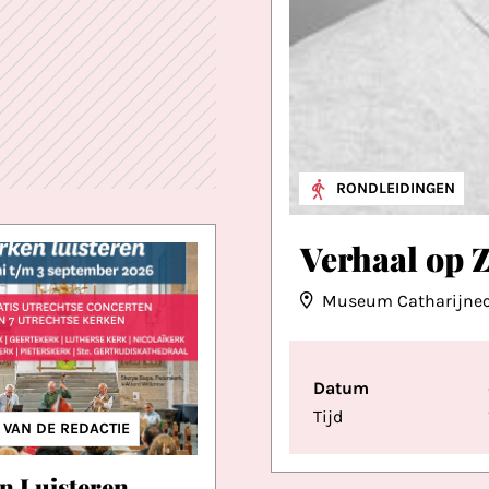
RONDLEIDINGEN
Verhaal op Z
Museum Catharijne
Datum
Tijd
IEK
RIGE MUZIEK
S VAN DE REDACTIE
n Luisteren