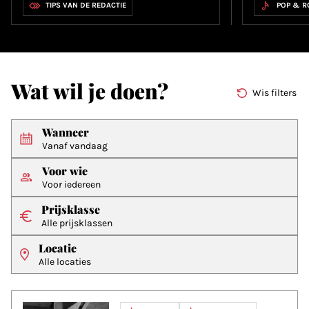
TIPS VAN DE REDACTIE
POP & R
Wat wil je doen?
Wis filters
Wanneer
Vanaf vandaag
Voor wie
Voor iedereen
Prijsklasse
Alle prijsklassen
Locatie
Alle locaties