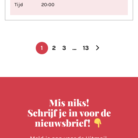
Tijd
20:00
1
2
3
…
13
Berichten paginering
Mis niks!
Schrijf je in voor de
nieuwsbrief!