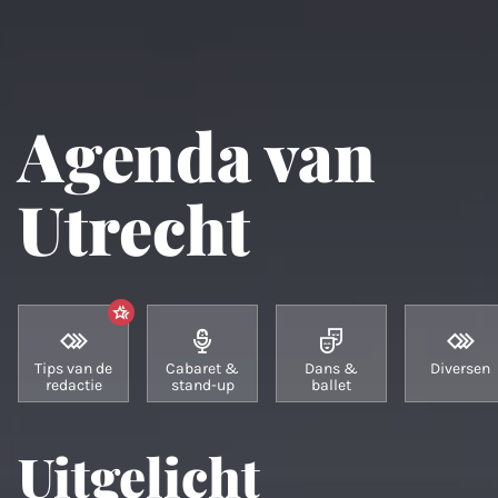
Agenda van
Utrecht
Tips van de
Cabaret &
Dans &
Diversen
redactie
stand-up
ballet
Uitgelicht