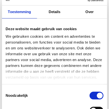
Datum
za 8 aug
Tijd
13:30 - 14:15
Toestemming
Details
Over
Deze website maakt gebruik van cookies
METAL
MUZIEK
We gebruiken cookies om content en advertenties te
personaliseren, om functies voor social media te bieden
Luna Kills
en om ons websiteverkeer te analyseren. Ook delen we
dB's Studio
informatie over uw gebruik van onze site met onze
partners voor social media, adverteren en analyse. Deze
Datum
za 8 aug
partners kunnen deze gegevens combineren met andere
informatie die u aan ze heeft verstrekt of die ze hebben
Tijd
20:00
verzameld op basis van uw gebruik van hun services.
Toestemmingsselectie
Noodzakelijk
HIPHOP & RAP
MUZIEK
Ray Fuego