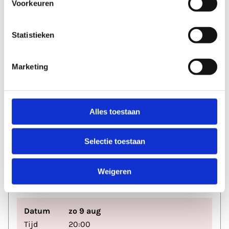
Voorkeuren
EKKO
Statistieken
Marketing
Datum
za 8 aug
Tijd
20:00
Alles toestaan
Selectie toestaan
MUZIEK
POP & ROCK
Just Mustard
Weigeren
EKKO
Datum
zo 9 aug
Tijd
20:00