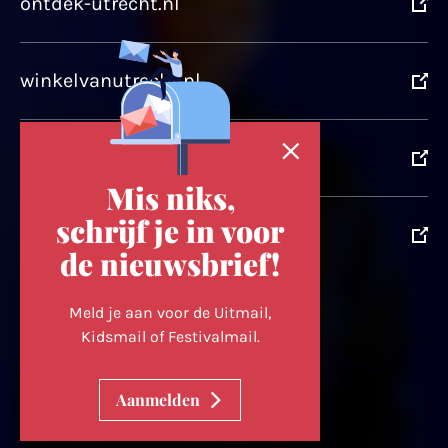
ontdek-utrecht.nl
winkelvanutrecht.nl
domtoren.nl
Mis niks,
schrijf je in voor
utrechtpartners.nl
de nieuwsbrief!
Volg ons op
Meld je aan voor de Uitmail,
Kidsmail of Festivalmail.
Cookievoorkeuren wijzigen
Aanmelden