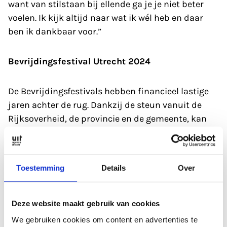
want van stilstaan bij ellende ga je je niet beter
voelen. Ik kijk altijd naar wat ik wél heb en daar
ben ik dankbaar voor.”
Bevrijdingsfestival Utrecht 2024
De Bevrijdingsfestivals hebben financieel lastige
jaren achter de rug. Dankzij de steun vanuit de
Rijksoverheid, de provincie en de gemeente, kan
het Bevrijdingsfestival Utrecht dit jaar doorgaan.
Naast het optreden van Ambassadeurs van de
Vrijheid Claude, treden er vele andere artiesten,
Toestemming
Details
Over
bands en dj’s op tijdens Bevrijdingsfestival
Utrecht 2024 en wordt er op diverse manieren
stilgestaan bij onze vrijheid. Zo zijn er diverse
Deze website maakt gebruik van cookies
Vrijheidsmaaltijden in de stad en provincie waar
We gebruiken cookies om content en advertenties te