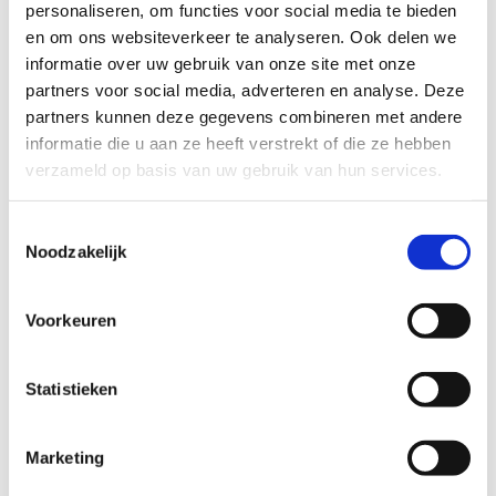
mensen kunnen aanschuiven om samen te eten
personaliseren, om functies voor social media te bieden
en te praten over Vrijheid. Daarnaast is er op 5 mei
en om ons websiteverkeer te analyseren. Ook delen we
een Vrijheidscollege live in TivoliVredenburg.
informatie over uw gebruik van onze site met onze
partners voor social media, adverteren en analyse. Deze
Binnenkort wordt er meer programma
partners kunnen deze gegevens combineren met andere
bekendgemaakt.
informatie die u aan ze heeft verstrekt of die ze hebben
verzameld op basis van uw gebruik van hun services.
Over dit artikel
Toestemmingsselectie
Noodzakelijk
Publicatiedatum:
Voorkeuren
11 maart 2024
Meer informatie
Statistieken
bevrijdingsfestivalutrecht.nl
Marketing