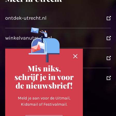
ontdek-utrecht.nl
winkelvanutrecht.nl
domtoren.nl
Mis niks,
schrijf je in voor
utrechtpartners.nl
de nieuwsbrief!
Volg ons op
Meld je aan voor de Uitmail,
Kidsmail of Festivalmail.
Cookievoorkeuren wijzigen