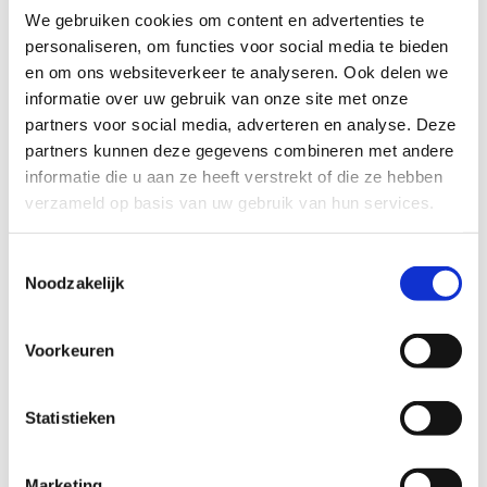
We gebruiken cookies om content en advertenties te
spullen: turn trash into
personaliseren, om functies voor social media te bieden
treasure
en om ons websiteverkeer te analyseren. Ook delen we
informatie over uw gebruik van onze site met onze
partners voor social media, adverteren en analyse. Deze
partners kunnen deze gegevens combineren met andere
informatie die u aan ze heeft verstrekt of die ze hebben
verzameld op basis van uw gebruik van hun services.
Jullie zetten je ook in voor een veilig nachtleven
Toestemmingsselectie
én voor recycling.
Noodzakelijk
‘Ja, bij alles wat we organiseren proberen we de
Voorkeuren
omgeving veilig te houden en een fijne sfeer te
creëren. We stemmen aanspreekpunten af met de
Statistieken
locatie, posten over het gedrag dat we graag willen
zien en instrueren de crew en vrijwilligers om
contact te zoeken met bezoekers en alert te zijn.
Marketing