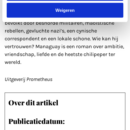
journalist worden en hoopt er op een Grote
Weigeren
Primeur. Hij belandt in een web van intriges,
bevolkt door besnorde militairen, maoïstische
rebellen, gevluchte nazi’s, een cynische
correspondent en een lokale schone. Wie kan hij
vertrouwen? Managuay is een roman over ambitie,
vriendschap, liefde en de heetste chilipeper ter
wereld.
Uitgeverij Prometheus­
Over dit artikel
Publicatiedatum: