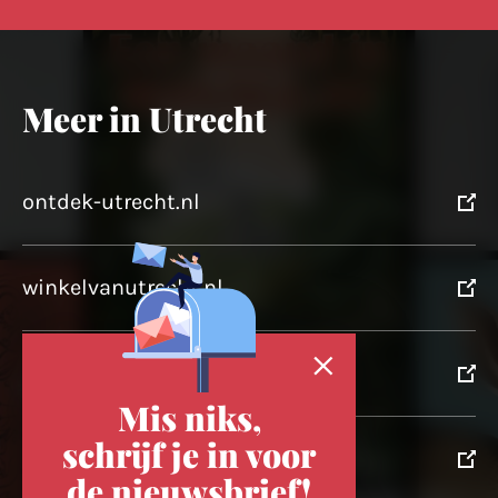
Meer in Utrecht
ontdek-utrecht.nl
winkelvanutrecht.nl
domtoren.nl
Mis niks,
schrijf je in voor
utrechtpartners.nl
de nieuwsbrief!