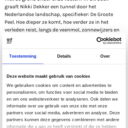
graaft Nikki Dekker een tunnel door het
Nederlandse landschap, specifieker: De Groote
Peel. Hoe dieper ze komt, hoe verder ze in het
verleden reist, langs de veenmol, zonnewijzers en
de ruggenwervels van walvissen, tot 300 miljoen
jaar geleden. En steeds weer stuit ze op die ene
vraag: waarom bestaan
Toestemming
Details
Over
we eigenlijk?
Deze website maakt gebruik van cookies
Uitgeverij De Bezige Bij
We gebruiken cookies om content en advertenties te
personaliseren, om functies voor social media te bieden
Manaquay
en om ons websiteverkeer te analyseren. Ook delen we
informatie over uw gebruik van onze site met onze
partners voor social media, adverteren en analyse. Deze
Roger Abrahams
partners kunnen deze gegevens combineren met andere
informatie die u aan ze heeft verstrekt of die ze hebben