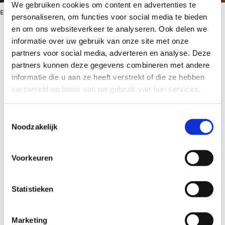
We gebruiken cookies om content en advertenties te
Eleven Bar
personaliseren, om functies voor social media te bieden
en om ons websiteverkeer te analyseren. Ook delen we
informatie over uw gebruik van onze site met onze
partners voor social media, adverteren en analyse. Deze
Vind je dat jouw buurt ook aandacht verdient in
partners kunnen deze gegevens combineren met andere
de UITagenda?
Deel je tips door te mailen naar
informatie die u aan ze heeft verstrekt of die ze hebben
verzameld op basis van uw gebruik van hun services.
redactie@uitagendautrecht.nl
o.v.v. ‘buurten’.
Toestemmingsselectie
Noodzakelijk
Over dit artikel
Voorkeuren
Publicatiedatum:
7 juni 2026
Statistieken
Magazine editie:
Marketing
UITagenda Utrecht juni 2026