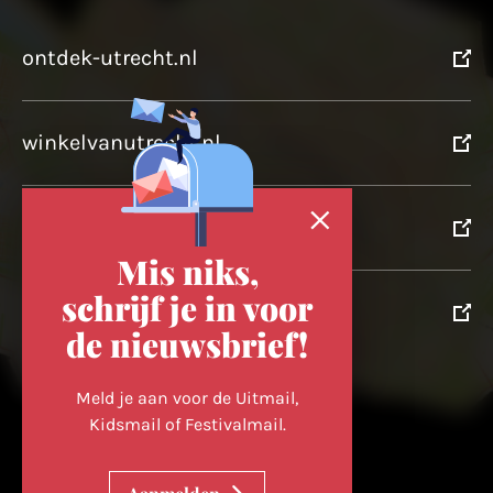
ontdek-utrecht.nl
winkelvanutrecht.nl
domtoren.nl
Mis niks,
schrijf je in voor
utrechtpartners.nl
de nieuwsbrief!
Volg ons op
Meld je aan voor de Uitmail,
Kidsmail of Festivalmail.
Cookievoorkeuren wijzigen