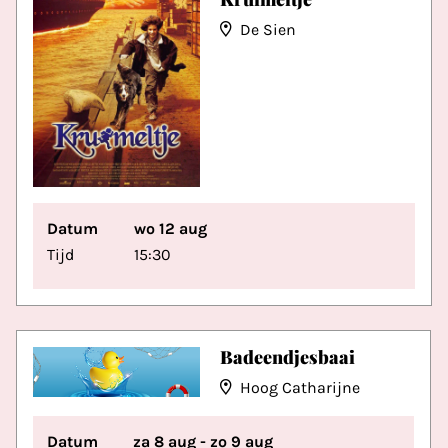
De Sien
Datum
wo 12 aug
Tijd
15:30
Badeendjesbaai
Hoog Catharijne
Datum
za 8 aug - zo 9 aug