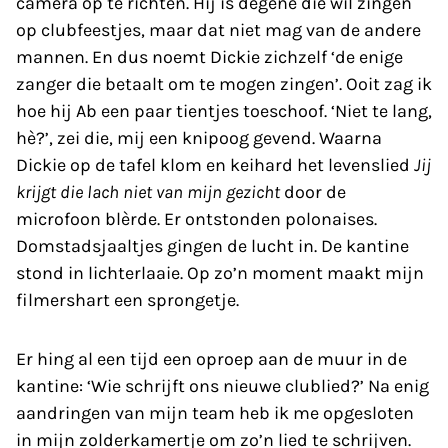
camera op te richten. Hij is degene die wil zingen
op clubfeestjes, maar dat niet mag van de andere
mannen. En dus noemt Dickie zichzelf ‘de enige
zanger die betaalt om te mogen zingen’. Ooit zag ik
hoe hij Ab een paar tientjes toeschoof. ‘Niet te lang,
hè?’, zei die, mij een knipoog gevend. Waarna
Dickie op de tafel klom en keihard het levenslied
Jij
krijgt die lach niet van mijn gezicht
door de
microfoon blèrde. Er ontstonden polonaises.
Domstadsjaaltjes gingen de lucht in. De kantine
stond in lichterlaaie. Op zo’n moment maakt mijn
filmershart een sprongetje.
Er hing al een tijd een oproep aan de muur in de
kantine: ‘Wie schrijft ons nieuwe clublied?’ Na enig
aandringen van mijn team heb ik me opgesloten
in mijn zolderkamertje om zo’n lied te schrijven.