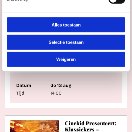
Alles toestaan
RONDLEIDINGEN
Selectie toestaan
Verhaal op Zaal: conservator Zenzy
Weigeren
Museum Catharijneconvent
Datum
do 13 aug
Tijd
14:00
Cinekid Presenteert:
Klassiekers –