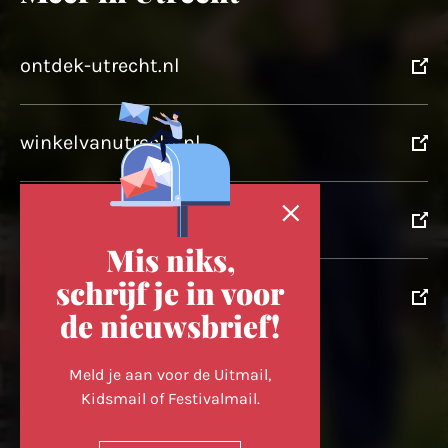
ontdek-utrecht.nl
winkelvanutrecht.nl
domtoren.nl
Mis niks,
schrijf je in voor
utrechtpartners.nl
de nieuwsbrief!
Volg ons op
Meld je aan voor de Uitmail,
Kidsmail of Festivalmail.
Cookievoorkeuren wijzigen