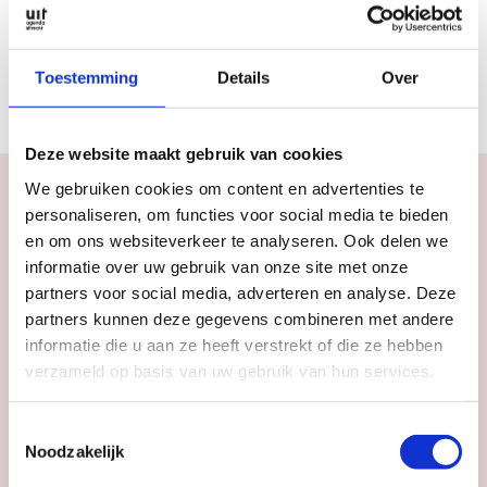
Rubrieken
2026
COLUMN
JULI AUGUSTUS 2026
Toestemming
Details
Over
MAGAZINE ARTIKELEN
Deze website maakt gebruik van cookies
We gebruiken cookies om content en advertenties te
personaliseren, om functies voor social media te bieden
en om ons websiteverkeer te analyseren. Ook delen we
informatie over uw gebruik van onze site met onze
Agenda
Meer
inspiratie
in
partners voor social media, adverteren en analyse. Deze
partners kunnen deze gegevens combineren met andere
Utrecht
informatie die u aan ze heeft verstrekt of die ze hebben
verzameld op basis van uw gebruik van hun services.
Toestemmingsselectie
Noodzakelijk