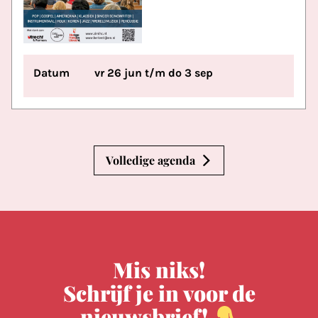
Datum
vr 26 jun t/m do 3 sep
Volledige agenda
Mis niks!
Schrijf je in voor de
nieuwsbrief!