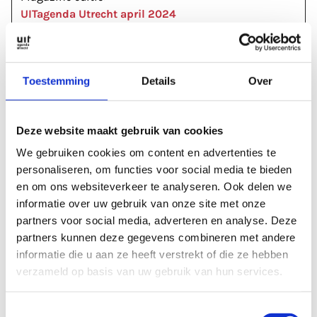
UITagenda Utrecht april 2024
Meer informatie
Toestemming
Details
Over
sencity.nl
tivolivredenburg.nl
Deze website maakt gebruik van cookies
Labels & tags
We gebruiken cookies om content en advertenties te
FESTIVALS
personaliseren, om functies voor social media te bieden
en om ons websiteverkeer te analyseren. Ook delen we
informatie over uw gebruik van onze site met onze
Rubrieken
partners voor social media, adverteren en analyse. Deze
partners kunnen deze gegevens combineren met andere
2024
APRIL 2024
INTERVIEW
informatie die u aan ze heeft verstrekt of die ze hebben
verzameld op basis van uw gebruik van hun services.
MAGAZINE ARTIKELEN
MUZIEKFESTIVAL
Toestemmingsselectie