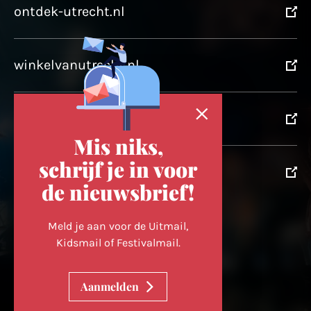
ontdek-utrecht.nl
winkelvanutrecht.nl
domtoren.nl
Mis niks,
schrijf je in voor
utrechtpartners.nl
de nieuwsbrief!
Volg ons op
Meld je aan voor de Uitmail,
Kidsmail of Festivalmail.
Cookievoorkeuren wijzigen
Aanmelden