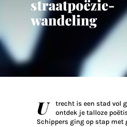
straatpoëzie-
wandeling
U
trecht is een stad vol
ontdek je talloze poëti
Schippers ging op stap met g