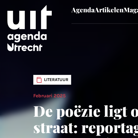
Agenda
Artikelen
Maga
Skip to main content
LITERATUUR
Februari 2025
De poëzie ligt 
straat: reporta