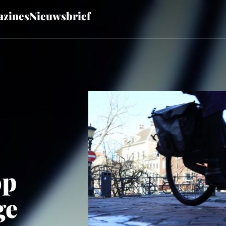
zines
Nieuwsbrief
op
ge