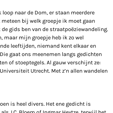
Ik loop naar de Dom, er staan meerdere
 meteen bij welk groepje ik moet gaan
k de gids ben van de straatpoëziewandeling.
n, maar mijn groepje heb ik zo wel
ende leeftijden, niemand kent elkaar en
 Die gaat ons meenemen langs gedichten
en of stoeptegels. Al gauw verschijnt ze:
niversiteit Utrecht. Met z’n allen wandelen
en is heel divers. Het ene gedicht is
als J.C. Bloem of Ingmar Heytze, terwijl het