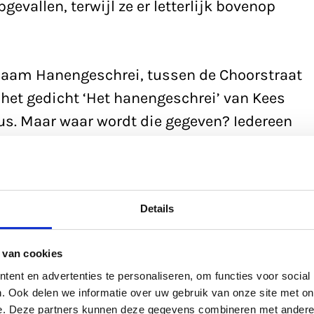
evallen, terwijl ze er letterlijk bovenop
naam Hanengeschrei, tussen de Choorstraat
 het gedicht ‘Het hanengeschrei’ van Kees
kus. Maar waar wordt die gegeven? Iedereen
k die de dichter bedoeld moet hebben.
geschrei
Details
aat
 van cookies
aat.
ent en advertenties te personaliseren, om functies voor social
. Ook delen we informatie over uw gebruik van onze site met on
e. Deze partners kunnen deze gegevens combineren met andere i