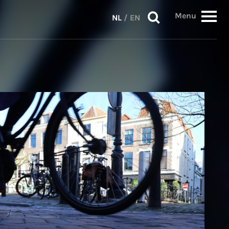
Menu
NL
/
EN