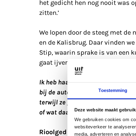
het gedicht hen nog nooit was opg
zitten.’
We lopen door de steeg met de 
en de Kalisbrug. Daar vinden we
Stip, waarin sprake is van een 
gaat ijverig op zoek naar de ple
Ik heb haar gezoend in het Hanen
Toestemming
bij de automaat aan der Choorstr
terwijl ze garnalencroquetjes at
Deze website maakt gebruik
of wat daar gewoonlijk voor doorg
We gebruiken cookies om cont
websiteverkeer te analyseren
Rioolgedicht
media, adverteren en analys