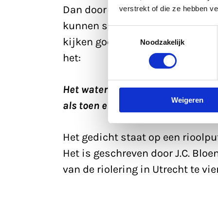
Dan door naar de Ganzenmarkt, 
verstrekt of die ze hebben v
kunnen spotten. Hint: het ligt op
Toestemmingsselectie
kijken goed rond, speuren de da
Noodzakelijk
het:
Het water stroomt nog door dezelf
Weigeren
als toen en maakt het eendere ge
Het gedicht staat op een rioolp
Het is geschreven door J.C. Bloe
van de riolering in Utrecht te vie