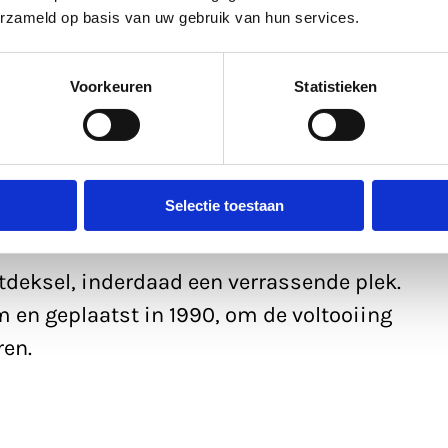
waar Eva vraagt of we het volgende gedicht
erzameld op basis van uw gebruik van hun services.
 een plek waar je niet snel zou kijken. We
ken en muren af, en dan ziet een van ons
Voorkeuren
Statistieken
de sluis,
Selectie toestaan
ruisch
utdeksel, inderdaad een verrassende plek.
m en geplaatst in 1990, om de voltooiing
ren.