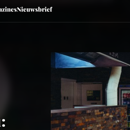
zines
Nieuwsbrief
: