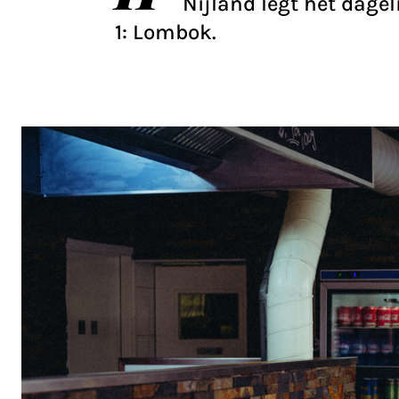
Nijland legt het dagel
1: Lombok.