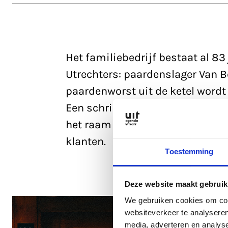
Het familiebedrijf bestaat al 83 
Utrechters: paardenslager Van B
paardenworst uit de ketel wordt 
Een schril contrast met nu: de ge
het raam een krijtbord met exc
klanten.
Toestemming
Deze website maakt gebruik
We gebruiken cookies om cont
websiteverkeer te analyseren
media, adverteren en analys