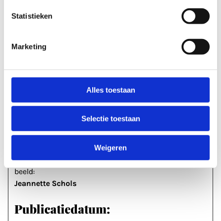
krijgen ze de hoofdrol. En daarna zijn ze nooit
Statistieken
meer hetzelfde.
Marketing
Be my guest
, t/m 24 januari, Galerie Larik
galerielarik.nl
Alles toestaan
Selectie toestaan
Over dit artikel
tekst:
Weigeren
Marjolein Sponselee
beeld:
Jeannette Schols
Publicatiedatum: