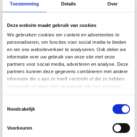
Zo is het werk eigenlijk steeds een metafoor van
Toestemming
Details
Over
het leven en wat je daarin verzamelt. Niet alleen
objecten, maar ook ervaringen en herinneringen
en hoe dat als een eindeloze stroom heen en weer
Deze website maakt gebruik van cookies
golft. Want tijd is bij Frank Halmans niet lineair. Er
We gebruiken cookies om content en advertenties te
zijn onzichtbare lijnen tussen toen en nu. Soms
personaliseren, om functies voor social media te bieden
en om ons websiteverkeer te analyseren. Ook delen we
kom je ineens iets tegen in een kastje, waarvan je
informatie over uw gebruik van onze site met onze
dacht dat je het al opgeruimd had.
partners voor social media, adverteren en analyse. Deze
partners kunnen deze gegevens combineren met andere
Vervelend is dat niet. Het zijn altijd warme
informatie die u aan ze heeft verstrekt of die ze hebben
herinneringen die voorbijkomen. Niet zwaar of
verzameld op basis van uw gebruik van hun services.
sentimenteel, maar met lichtheid en humor. Het is
een poging het gevoel van een bepaald moment te
Toestemmingsselectie
vangen. Vaak zijn het juist die alledaagse dingen
Noodzakelijk
die een herinnering oproepen. Dingen die er altijd
waren maar waar je nooit echt naar keek. Zoals
Voorkeuren
een kruimeldief of een keukenkastje: in zijn werk