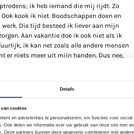
optredens; ik heb iemand die mij rijdt. Zo
n. Ook kook ik niet. Boodschappen doen en
 werk. Die tijd besteed ik liever aan mijn
ezorgen. Aan vakantie doe ik ook niet als ik
uurlijk, ik kan net zoals alle andere mensen
t er niets meer uit mijn handen. Dus nee,
, eet ik wat en ga daarna lekker hardlopen.
Details
 heb. Ik luister tijdens het rennen graag
cohits van Sisters Sledge en The Ritchie
 van cookies
 loopband ren, maak ik mijn hoofd leeg. En
ent en advertenties te personaliseren, om functies voor social
rennen, kom ik in een ultieme flow.
. Ook delen we informatie over uw gebruik van onze site met on
e. Deze partners kunnen deze gegevens combineren met andere i