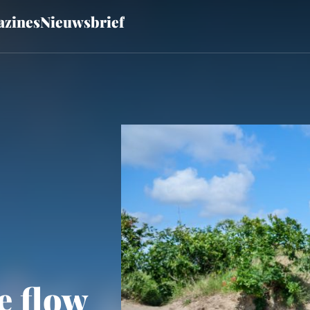
zines
Nieuwsbrief
e flow