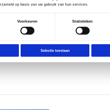
aaien aan zee. Hét alternatief als ik door
erzameld op basis van uw gebruik van hun services.
jn knie tegensputtert.’
Voorkeuren
Statistieken
nd op 30 & 31 augustus en 1 september
ht
Selectie toestaan