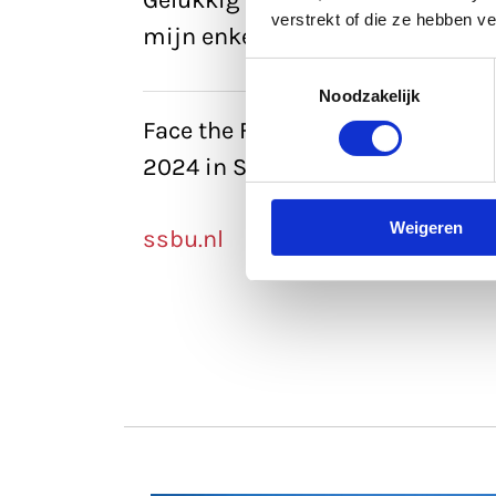
Gelukkig heb ik dat ook met uitw
verstrekt of die ze hebben v
mijn enkel ben gegaan. Of als mi
Toestemmingsselectie
Noodzakelijk
Face the Future – Hans Klok sto
2024 in Stads­schouwburg Utrec
Weigeren
ssbu.nl