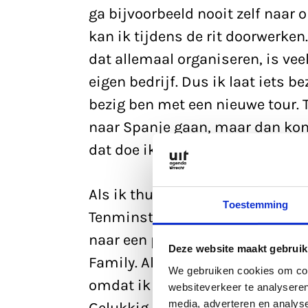
ga bijvoorbeeld nooit zelf naar 
kan ik tijdens de rit doorwerke
dat allemaal organiseren, is veel
eigen bedrijf. Dus ik laat iets b
bezig ben met een nieuwe tour. T
naar Spanje gaan, maar dan kom
dat doe ik niet.
Als ik thuiskom van een optreden
Toestemming
Tenminste, als ik geen blessures
naar een podcast, of naar de dis
Deze website maakt gebruik
Family. Als ik zo’n uurtje op de
We gebruiken cookies om cont
omdat ik mij enkel focus op het 
websiteverkeer te analyseren
media, adverteren en analys