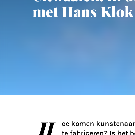
met Hans Klok
H
oe komen kunstenaars 
te fabriceren? Is het