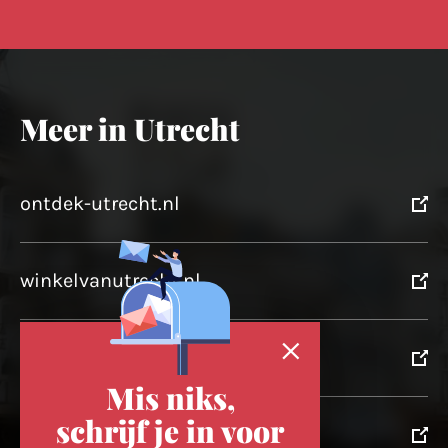
Meer in Utrecht
ontdek-utrecht.nl
winkelvanutrecht.nl
domtoren.nl
Mis niks,
schrijf je in voor
utrechtpartners.nl