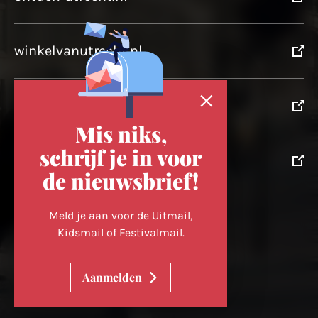
winkelvanutrecht.nl
domtoren.nl
Mis niks,
schrijf je in voor
utrechtpartners.nl
de nieuwsbrief!
Volg ons op
Meld je aan voor de Uitmail,
Kidsmail of Festivalmail.
Cookievoorkeuren wijzigen
Aanmelden