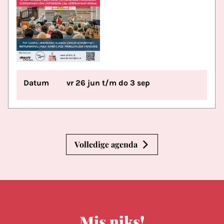
Datum
vr 26 jun t/m do 3 sep
Volledige agenda
Mis niks!