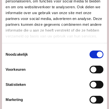
personaliseren, om functies voor social media te bieden
en om ons websiteverkeer te analyseren. Ook delen we
RONDLEIDINGEN
informatie over uw gebruik van onze site met onze
partners voor social media, adverteren en analyse. Deze
partners kunnen deze gegevens combineren met andere
Verhaal op Zaal: conservator Zenzy
informatie die u aan ze heeft verstrekt of die ze hebben
Museum Catharijneconvent
verzameld op basis van uw gebruik van hun services.
Toestemmingsselectie
Datum
do 13 aug
Noodzakelijk
Tijd
14:00
Voorkeuren
Cinekid Presenteert:
Statistieken
Klassiekers –
Kruimeltje
Marketing
De Sien