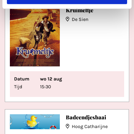
Klassiekers –
Kruimeltje
De Sien
Datum
wo 12 aug
Tijd
15:30
Badeendjesbaai
Hoog Catharijne