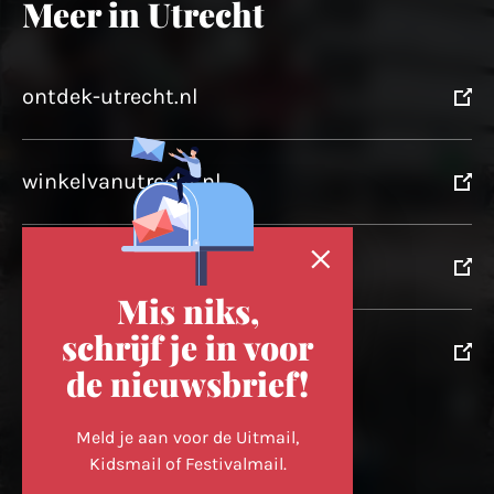
Meer in Utrecht
ontdek-utrecht.nl
winkelvanutrecht.nl
domtoren.nl
Mis niks,
schrijf je in voor
utrechtpartners.nl
de nieuwsbrief!
Volg ons op
Meld je aan voor de Uitmail,
Kidsmail of Festivalmail.