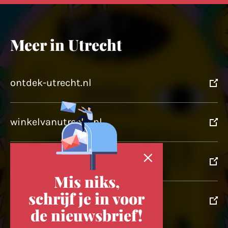
Meer in Utrecht
ontdek-utrecht.nl
winkelvanutrecht.nl
domtoren.nl
Mis niks,
schrijf je in voor
utrechtpartners.nl
de nieuwsbrief!