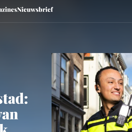
zines
Nieuwsbrief
stad:
van
ck