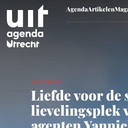
Agenda
Artikelen
Maga
Skip to main content
Lievelingsplek
Liefde voor de 
lievelingsplek 
agenten Yanni