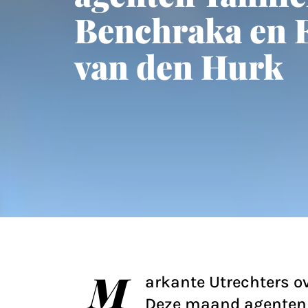
Benchraka en E
van den Hurk
M
arkante Utrechters ov
Deze maand agenten 