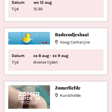
Datum
wo 12 aug
Tijd
15:30
Badeendjesbaai
Hoog Catharijne
Datum
za 8 aug - zo 9 aug
Tijd
diverse tijden
Zomerliefde
Kunstliefde