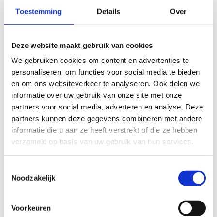
Trumps Twitteraccount
Toestemming
Details
Over
Door projectjes te doen en rond te hangen in
Deze website maakt gebruik van cookies
hackerspaces en op hackersconferenties kwam ik
We gebruiken cookies om content en advertenties te
inderdaad de spannende figuren en verhalen op
personaliseren, om functies voor social media te bieden
het spoor. Chris Kubecka die grote lekken bij
en om ons websiteverkeer te analyseren. Ook delen we
Boeing ontdekte, de Grumpy Old Hackers die min
informatie over uw gebruik van onze site met onze
of meer per ongeluk in het Twitteraccount van
partners voor social media, adverteren en analyse. Deze
Donald Trump terechtkwamen en Victor Gevers die
partners kunnen deze gegevens combineren met andere
nog een tweede keer Trumps Twitteraccount
informatie die u aan ze heeft verstrekt of die ze hebben
binnendrong. En dan was er nog het verhaal van de
verzameld op basis van uw gebruik van hun services.
grootste ransomware-aanval aller tijden, waarbij
miljoenen aan losgeld geëist werd, en waar een
Toestemmingsselectie
Noodzakelijk
groepje Nederlandse white hat hackers bij
betrokken was
.
Voorkeuren