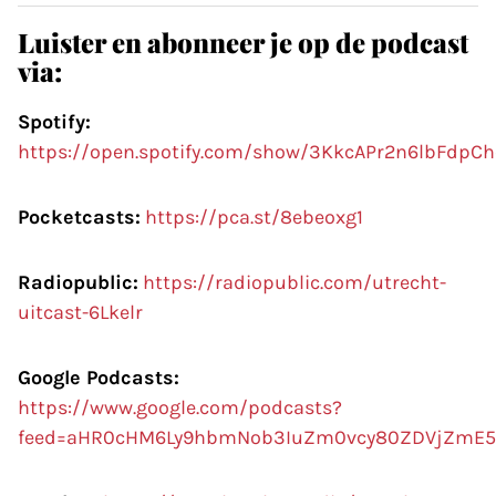
Luister en abonneer je op de podcast
via:
Spotify:
https://open.spotify.com/show/3KkcAPr2n6lbFdpC
Pocketcasts:
https://pca.st/8ebeoxg1
Radiopublic:
https://radiopublic.com/utrecht-
uitcast-6Lkelr
Google Podcasts:
https://www.google.com/podcasts?
feed=aHR0cHM6Ly9hbmNob3IuZm0vcy80ZDVjZmE5