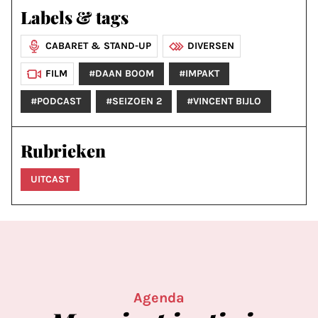
Labels & tags
CABARET & STAND-UP
DIVERSEN
FILM
#DAAN BOOM
#IMPAKT
#PODCAST
#SEIZOEN 2
#VINCENT BIJLO
Rubrieken
UITCAST
Agenda