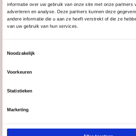
informatie over uw gebruik van onze site met onze partners 
adverteren en analyse. Deze partners kunnen deze gegeve
Datum
za 8 aug - zo 9 aug
andere informatie die u aan ze heeft verstrekt of die ze heb
Tijd
diverse tijden
van uw gebruik van hun services.
Toestemmingsselectie
Zomerliefde
Noodzakelijk
Kunstliefde
Voorkeuren
Tijd
wo t/m zo: 13:00 - 17:00
Statistieken
Marketing