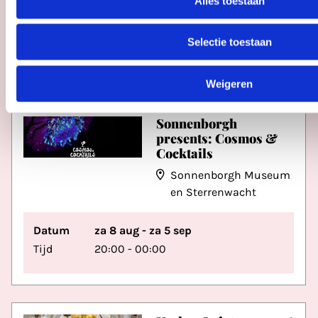
Alles toestaan
ADVERTENTIE
Selectie toestaan
Weigeren
Sonnenborgh
presents: Cosmos &
Cocktails
Sonnenborgh Museum
en Sterrenwacht
Datum
za 8 aug - za 5 sep
Tijd
20:00 - 00:00