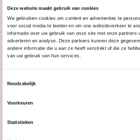
Tijd
diverse tijden
Deze website maakt gebruik van cookies
We gebruiken cookies om content en advertenties te persona
voor social media te bieden en om ons websiteverkeer te an
informatie over uw gebruik van onze site met onze partners 
Zomerliefde
adverteren en analyse. Deze partners kunnen deze gegeve
Kunstliefde
andere informatie die u aan ze heeft verstrekt of die ze heb
van uw gebruik van hun services.
Toestemmingsselectie
Tijd
wo t/m zo: 13:00 - 17:00
Noodzakelijk
Voorkeuren
Statistieken
ADVERTENTIE