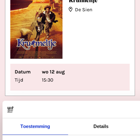
Kruimeltje
De Sien
Datum
wo 12 aug
Tijd
15:30
Badeendjesbaai
Hoog Catharijne
Toestemming
Details
Datum
za 8 aug - zo 9 aug