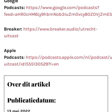
Google
Podcasts:
https://www.google.com/podcasts?
feed=aHR0cHM6Ly9hbmNob3IuZm0vcy80ZDVjZmE5
Breaker:
https://www.breaker.audio/utrecht-
uitcast
Apple
Podcasts
:
https://podcasts.apple.com/nl/podcast/u
uitcast/id1555130529?l=en
Over dit artikel
Publicatiedatum:
13 mei 2022