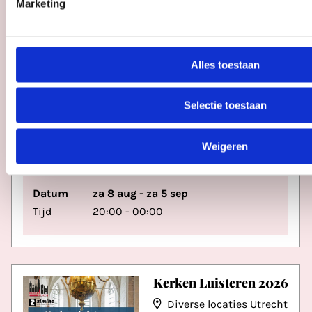
Marketing
Alles toestaan
Sonnenborgh
presents: Cosmos &
Selectie toestaan
Cocktails
Sonnenborgh Museum
Weigeren
en Sterrenwacht
Datum
za 8 aug - za 5 sep
Tijd
20:00 - 00:00
Kerken Luisteren 2026
Diverse locaties Utrecht