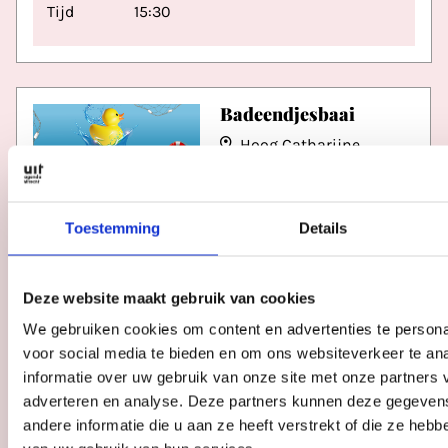
Tijd
15:30
Badeendjesbaai
Hoog Catharijne
Datum
zo 9 aug
Tijd
12:00 - 18:00
Toestemming
Details
Deze website maakt gebruik van cookies
Zomerliefde
We gebruiken cookies om content en advertenties te persona
voor social media te bieden en om ons websiteverkeer te an
Kunstliefde
informatie over uw gebruik van onze site met onze partners 
adverteren en analyse. Deze partners kunnen deze gegeve
andere informatie die u aan ze heeft verstrekt of die ze heb