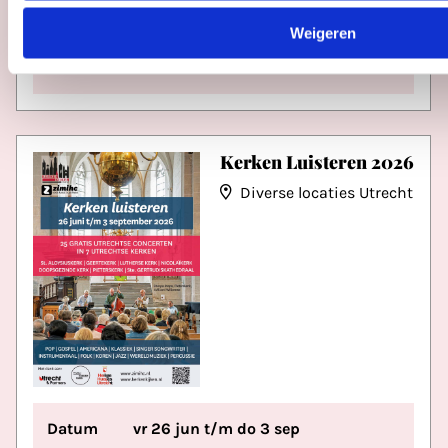
Datum
za 5 sep
Weigeren
Tijd
20:00 - 00:00
Kerken Luisteren 2026
Diverse locaties Utrecht
Datum
vr 26 jun t/m do 3 sep