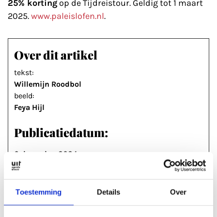
25% korting
op de Tijdreistour. Geldig tot 1 maart
2025.
www.paleislofen.nl
.
Over dit artikel
tekst:
Willemijn Roodbol
beeld:
Feya Hijl
Publicatiedatum:
6 december 2024
Magazine editie:
UITagenda Utrecht dec/jan 2024
Toestemming
Details
Over
Meer informatie