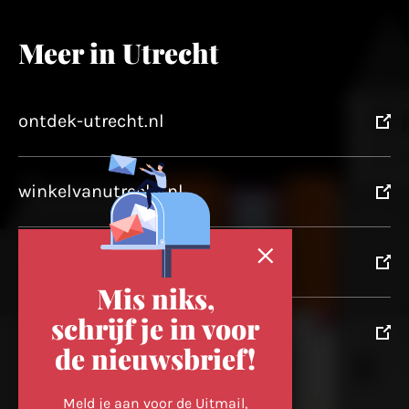
Meer in Utrecht
ontdek-utrecht.nl
winkelvanutrecht.nl
domtoren.nl
Mis niks,
schrijf je in voor
utrechtpartners.nl
de nieuwsbrief!
Volg ons op
Meld je aan voor de Uitmail,