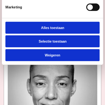
Agenda
Meer
inspiratie
in
Marketing
Utrecht
Alles toestaan
Selectie toestaan
Weigeren