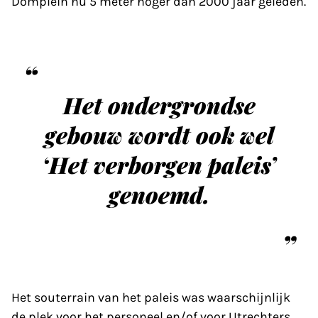
Domplein nu 5 meter hoger dan 2000 jaar geleden.
Het ondergrondse
gebouw wordt ook wel
‘Het verborgen paleis’
genoemd.
Het souterrain van het paleis was waarschijnlijk
de plek voor het personeel en/of voor Utrechters