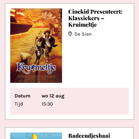
Cinekid Presenteert:
Klassiekers –
Kruimeltje
De Sien
Datum
wo 12 aug
Tijd
15:30
Badeendjesbaai