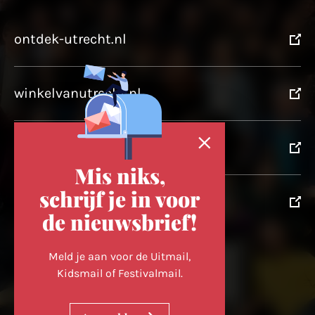
ontdek-utrecht.nl
winkelvanutrecht.nl
domtoren.nl
Mis niks,
schrijf je in voor
utrechtpartners.nl
de nieuwsbrief!
Volg ons op
Meld je aan voor de Uitmail,
Kidsmail of Festivalmail.
Cookievoorkeuren wijzigen