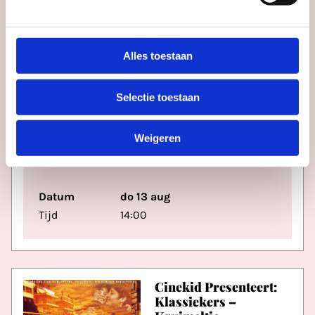
Alles toestaan
RONDLEIDINGEN
Selectie toestaan
Verhaal op Zaal: conservator Zenzy
Weigeren
Museum Catharijneconvent
Datum
do 13 aug
Tijd
14:00
Cinekid Presenteert:
Klassiekers –