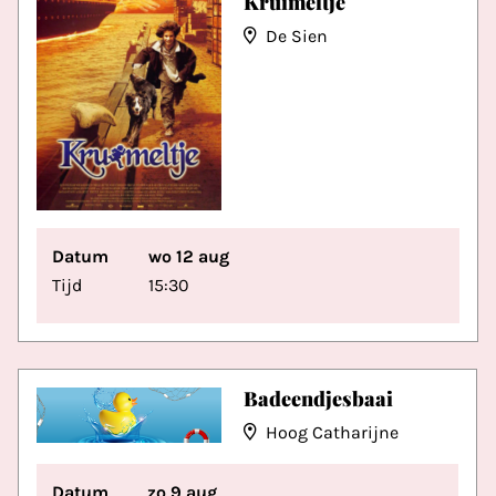
Kruimeltje
De Sien
Datum
wo 12 aug
Tijd
15:30
Badeendjesbaai
Hoog Catharijne
Datum
zo 9 aug