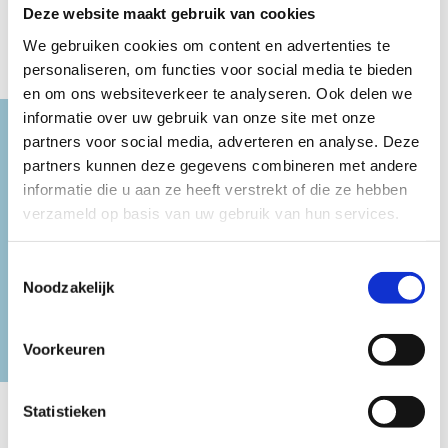
Century-old forts are
street art. Some of the
...
Deze website maakt gebruik van cookies
scattered all around
We gebruiken cookies om content en advertenties te
the
...
personaliseren, om functies voor social media te bieden
en om ons websiteverkeer te analyseren. Ook delen we
informatie over uw gebruik van onze site met onze
partners voor social media, adverteren en analyse. Deze
partners kunnen deze gegevens combineren met andere
informatie die u aan ze heeft verstrekt of die ze hebben
verzameld op basis van uw gebruik van hun services.
Toestemmingsselectie
Noodzakelijk
1 Jul 2017
Voorkeuren
Spotlight - Secret
squares and hidden
Statistieken