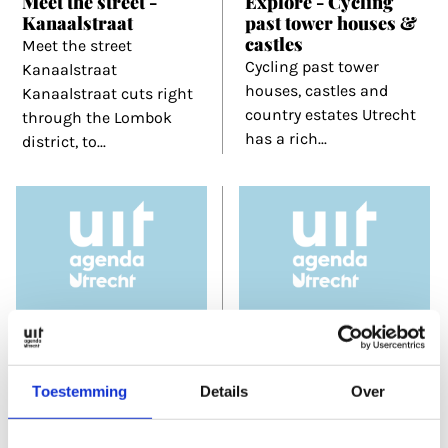
Meet the street -
Explore - Cycling
Kanaalstraat
past tower houses &
castles
Meet the street
Cycling past tower
Kanaalstraat
houses, castles and
Kanaalstraat cuts right
country estates Utrecht
through the Lombok
has a rich
...
district, to
...
1 Sep 2017
8 Aug 2017
Spotlight - Street art
Explore - A tour of
Toestemming
Details
Over
Utrecht's forts
Street art Utrecht is
A tour of Utrecht’s forts
brimming with fabulous