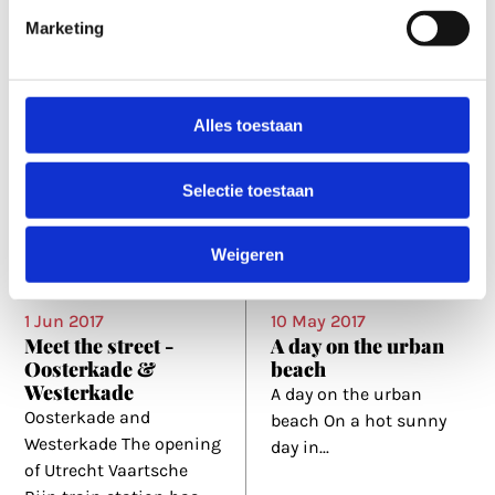
courtyard gardens
Marketing
Secret squares and hidden courtyard gardens By
Dieuwke de Boer Hidden behind
...
Alles toestaan
Selectie toestaan
Weigeren
1 Jun 2017
10 May 2017
Meet the street -
A day on the urban
Oosterkade &
beach
Westerkade
A day on the urban
Oosterkade and
beach On a hot sunny
Westerkade The opening
day in
...
of Utrecht Vaartsche