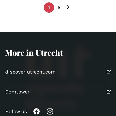
1
2
Posts
pagination
More in Utrecht
discover-utrecht.com
Domtower
Follow us