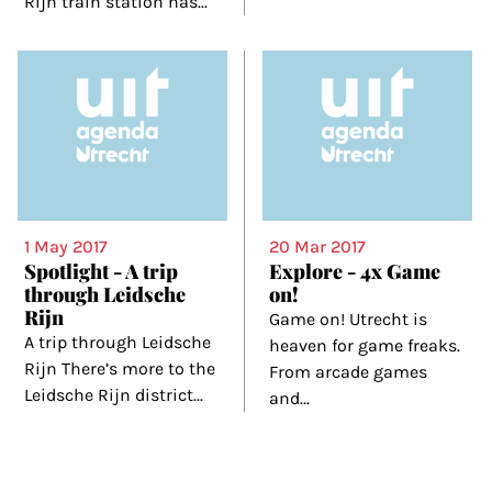
Rijn train station has
...
1 May 2017
20 Mar 2017
Spotlight - A trip
Explore - 4x Game
through Leidsche
on!
Rijn
Game on! Utrecht is
A trip through Leidsche
heaven for game freaks.
Rijn There’s more to the
From arcade games
Leidsche Rijn district
...
and
...