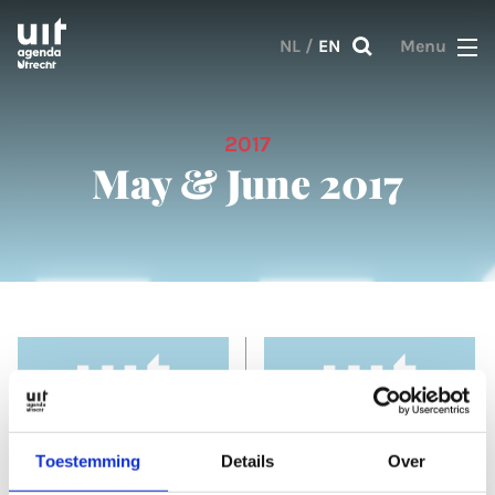
Skip to main content
NL
/
EN
Menu
2017
May & June 2017
Toestemming
Details
Over