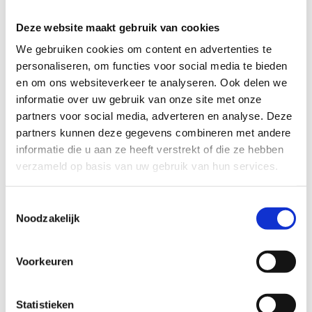
1 Jun 2017
10 May 2017
Deze website maakt gebruik van cookies
Meet the street -
A day on the urban
We gebruiken cookies om content en advertenties te
Oosterkade &
beach
personaliseren, om functies voor social media te bieden
Westerkade
A day on the urban
en om ons websiteverkeer te analyseren. Ook delen we
Oosterkade and
beach On a hot sunny
informatie over uw gebruik van onze site met onze
Westerkade The opening
day in
...
partners voor social media, adverteren en analyse. Deze
of Utrecht Vaartsche
partners kunnen deze gegevens combineren met andere
Rijn train station has
...
informatie die u aan ze heeft verstrekt of die ze hebben
verzameld op basis van uw gebruik van hun services.
Toestemmingsselectie
Noodzakelijk
Voorkeuren
1 May 2017
Statistieken
Spotlight - A trip