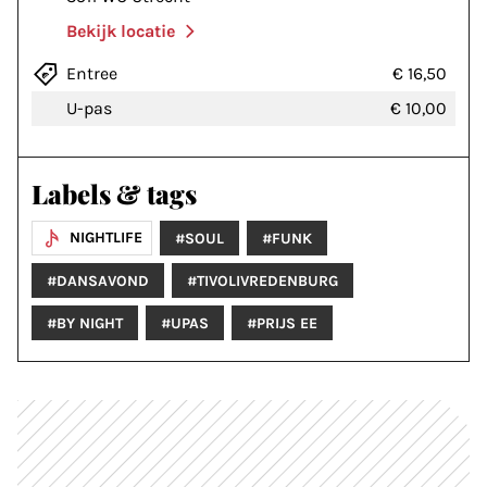
Bekijk locatie
Entree
€ 16,50
U-pas
€ 10,00
Labels & tags
NIGHTLIFE
#SOUL
#FUNK
#DANSAVOND
#TIVOLIVREDENBURG
#BY NIGHT
#UPAS
#PRIJS EE