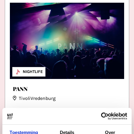
NIGHTLIFE
PANN
TivoliVredenburg
Datum
za 19 sep
Tijd
23:30 - 04:00
Toestemming
Details
Over