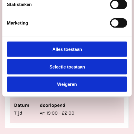
Statistieken
Marketing
Datum
vr 14 aug
Tijd
23:59 - 06:00
Alles toestaan
Ecstatic Dance Utrecht
Selectie toestaan
Bar Beton Rijnsweerd
Weigeren
Datum
doorlopend
Tijd
vr: 19:00 - 22:00