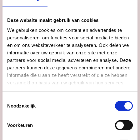
Deze website maakt gebruik van cookies
Bus 12
We gebruiken cookies om content en advertenties te
EKKO
personaliseren, om functies voor social media te bieden
en om ons websiteverkeer te analyseren. Ook delen we
informatie over uw gebruik van onze site met onze
partners voor social media, adverteren en analyse. Deze
partners kunnen deze gegevens combineren met andere
informatie die u aan ze heeft verstrekt of die ze hebben
Datum
doorlopend
verzameld op basis van uw gebruik van hun services.
Tijd
do: 23:00 - 03:00
Toestemmingsselectie
Noodzakelijk
BASIS Talent Night/
Jappe/ L!SA/ MAGGIE/
Voorkeuren
TOMMY
Club BASIS