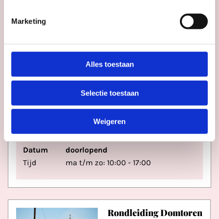
Datum
do 13 aug
Marketing
Tijd
14:00
Alles toestaan
Rondleiding Domtoren
Domtoren
Selectie toestaan
Weigeren
Datum
doorlopend
Tijd
ma t/m zo: 10:00 - 17:00
Rondleiding Domtoren