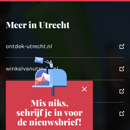
Meer in Utrecht
ontdek-utrecht.nl
winkelvanutrecht.nl
domtoren.nl
Mis niks,
schrijf je in voor
utrechtpartners.nl
de nieuwsbrief!