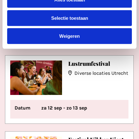
Selectie toestaan
Datum
vr 11 sep t/m zo 13 sep
Weigeren
Lustrumfestival
Diverse locaties Utrecht
Datum
za 12 sep - zo 13 sep