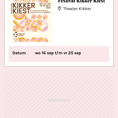
Festival Kikker Kiest
Theater Kikker
Datum
wo 16 sep t/m vr 25 sep
ADVERTENTIE