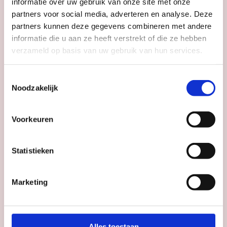
informatie over uw gebruik van onze site met onze
partners voor social media, adverteren en analyse. Deze
partners kunnen deze gegevens combineren met andere
informatie die u aan ze heeft verstrekt of die ze hebben
verzameld op basis van uw gebruik van hun services.
FESTIVALS
Toestemmingsselectie
StraatFest: De grote afsluiter
Noodzakelijk
Berlijnplein
Voorkeuren
Datum
za 5 sep
Statistieken
Tijd
16:00 - 21:00
Marketing
Rapunzel Festival
Hamtoren
Alles toestaan