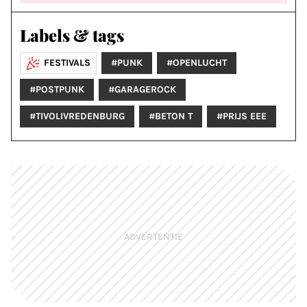
Labels & tags
FESTIVALS
#PUNK
#OPENLUCHT
#POSTPUNK
#GARAGEROCK
#TIVOLIVREDENBURG
#BETON T
#PRIJS EEE
ADVERTENTIE