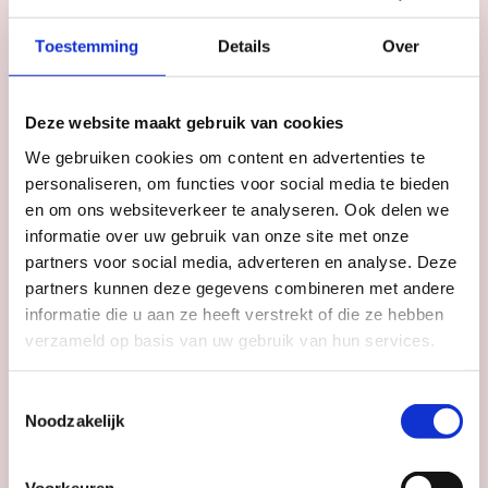
MUSEA & EXPOSITIES
RONDLEIDINGEN
TIPS VAN DE REDACTIE
Toestemming
Details
Over
Rondleiding Domtoren
Deze website maakt gebruik van cookies
Domtoren
We gebruiken cookies om content en advertenties te
personaliseren, om functies voor social media te bieden
en om ons websiteverkeer te analyseren. Ook delen we
Datum
doorlopend
informatie over uw gebruik van onze site met onze
Tijd
ma t/m zo: 10:00 - 17:00
partners voor social media, adverteren en analyse. Deze
partners kunnen deze gegevens combineren met andere
informatie die u aan ze heeft verstrekt of die ze hebben
verzameld op basis van uw gebruik van hun services.
Data Never Dies
IMPAKT Centrum voor
Toestemmingsselectie
Mediacultuur
Noodzakelijk