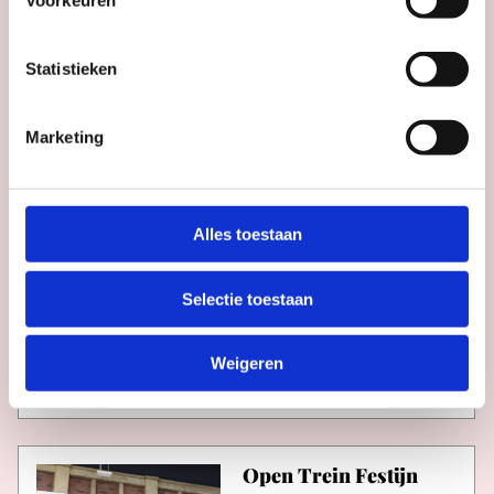
Voorkeuren
Statistieken
Tijd
wo t/m zo: 12:00 - 18:00
Marketing
Henk Helmantel. In
een nieuw licht - vanaf
Alles toestaan
25 september
Museum
Selectie toestaan
Catharijneconvent
Tijd
diverse tijden
Weigeren
Open Trein Festijn