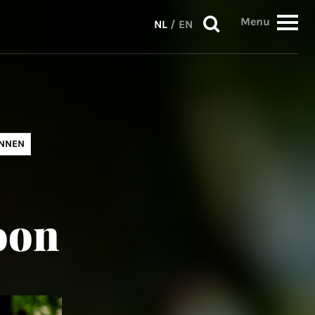
Menu
NL
/
EN
INNEN
oon