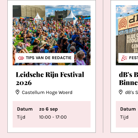
FESTIVALS
TIPS VAN DE REDACTIE
FES
Leidsche Rijn Festival
dB's 
2026
Binnen
Castellum Hoge Woerd
dB's 
Datum
zo 6 sep
Datum
Tijd
10:00 - 17:00
Tijd