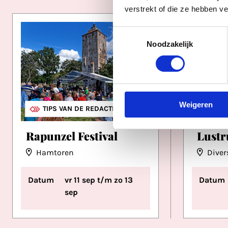
verstrekt of die ze hebben v
Toestemmingsselectie
Noodzakelijk
Weigeren
FESTIVALS
TIPS VAN DE REDACTIE
FES
Rapunzel Festival
Lustr
Hamtoren
Diver
Datum
vr 11 sep t/m zo 13
Datum
sep