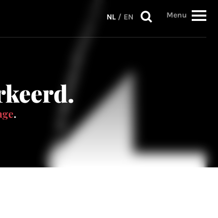
Menu
NL
/
EN
erkeerd.
age
.