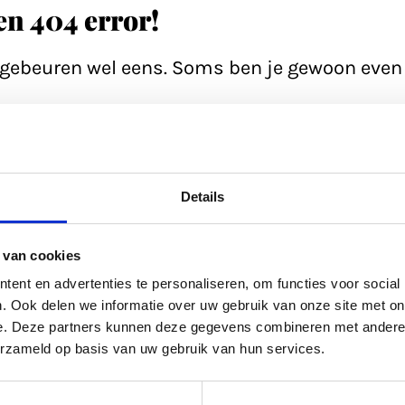
een 404 error!
n gebeuren wel eens. Soms ben je gewoon even 
e pagina; soms heeft de database even een 'h
ltijd even de zoekfunctie proberen? Of
bekijk
Details
ed gevuld.
 van cookies
kel uit
ons archief.
ent en advertenties te personaliseren, om functies voor social
. Ook delen we informatie over uw gebruik van onze site met on
e. Deze partners kunnen deze gegevens combineren met andere i
ltijd terug naar de
homepage.
erzameld op basis van uw gebruik van hun services.