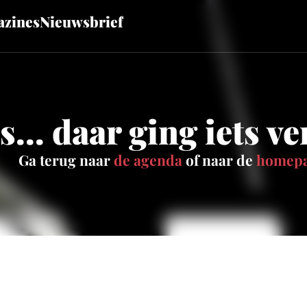
zines
Nieuwsbrief
... daar ging iets v
Ga terug naar
de agenda
of naar de
homep