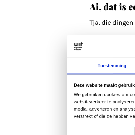
Ai, dat is 
Tja, die dinge
Refresh eerst d
Anders kan je a
Toestemming
is altijd wel go
Deze website maakt gebruik
Of lees een arti
We gebruiken cookies om cont
websiteverkeer te analyseren
media, adverteren en analys
Anders kan je a
verstrekt of die ze hebben v
Toestemmingsselectie