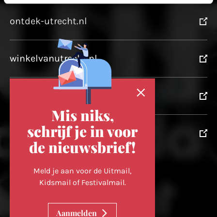
ontdek-utrecht.nl
winkelvanutrecht.nl
domtoren.nl
Mis niks,
schrijf je in voor
utrechtpartners.nl
de nieuwsbrief!
Volg ons op
Meld je aan voor de Uitmail,
Kidsmail of Festivalmail.
Cookievoorkeuren wijzigen
Aanmelden