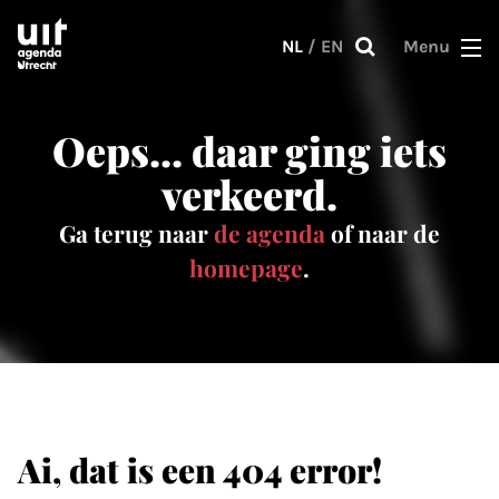
Skip to main content
NL
/
EN
Menu
Oeps... daar ging iets
verkeerd.
Ga terug naar
de agenda
of naar de
homepage
.
Ai, dat is een 404 error!