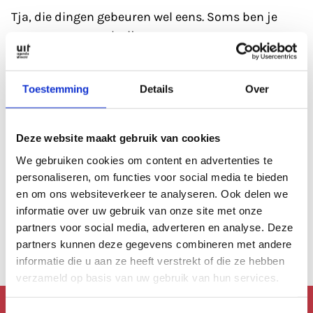
Tja, die dingen gebeuren wel eens. Soms ben je
gewoon even wat kwijt.
Refresh eerst de pagina; soms heeft de database
Toestemming
Details
Over
even een 'hickup'.
Anders kan je altijd even de zoekfunctie proberen?
Deze website maakt gebruik van cookies
Of
bekijk de agenda
, die is altijd wel goed gevuld.
We gebruiken cookies om content en advertenties te
personaliseren, om functies voor social media te bieden
en om ons websiteverkeer te analyseren. Ook delen we
Of lees een artikel uit
ons archief.
informatie over uw gebruik van onze site met onze
partners voor social media, adverteren en analyse. Deze
Anders kan je altijd terug naar de
homepage.
partners kunnen deze gegevens combineren met andere
informatie die u aan ze heeft verstrekt of die ze hebben
verzameld op basis van uw gebruik van hun services.