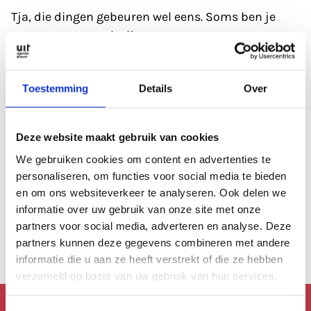
Tja, die dingen gebeuren wel eens. Soms ben je
gewoon even wat kwijt.
Refresh eerst de pagina; soms heeft de database
Toestemming
Details
Over
even een 'hickup'.
Anders kan je altijd even de zoekfunctie proberen?
Deze website maakt gebruik van cookies
Of
bekijk de agenda
, die is altijd wel goed gevuld.
We gebruiken cookies om content en advertenties te
personaliseren, om functies voor social media te bieden
en om ons websiteverkeer te analyseren. Ook delen we
Of lees een artikel uit
ons archief.
informatie over uw gebruik van onze site met onze
partners voor social media, adverteren en analyse. Deze
Anders kan je altijd terug naar de
homepage.
partners kunnen deze gegevens combineren met andere
informatie die u aan ze heeft verstrekt of die ze hebben
verzameld op basis van uw gebruik van hun services.