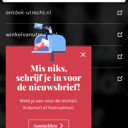
ontdek-utrecht.nl
winkelvanutrecht.nl
domtoren.nl
Mis niks,
schrijf je in voor
utrechtpartners.nl
de nieuwsbrief!
Volg ons op
Meld je aan voor de Uitmail,
Kidsmail of Festivalmail.
Cookievoorkeuren wijzigen
Aanmelden