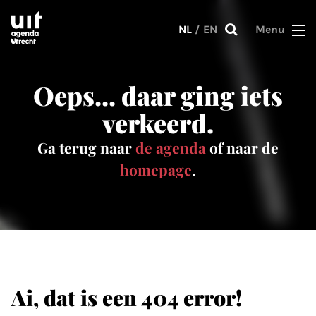
Skip to main content
NL
/
EN
Menu
Oeps... daar ging iets
verkeerd.
Ga terug naar
de agenda
of naar de
homepage
.
Ai, dat is een 404 error!