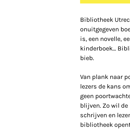
Bibliotheek Utrec
onuitgegeven boe
is, een novelle, e
kinderboek… Bibli
bieb.
Van plank naar p
lezers de kans om
geen poortwachte
blijven. Zo wil d
schrijven en leze
bibliotheek open