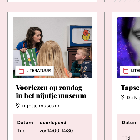
LITERATUUR
LIT
Voorlezen op zondag
Tapsc
in het nijntje museum
De Ni
nijntje museum
Datum
doorlopend
Datum
Tijd
zo: 14:00, 14:30
Tijd