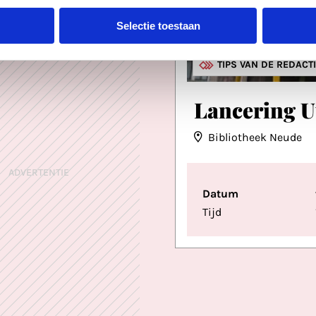
Selectie toestaan
LITERATUUR
TIPS VAN DE REDACT
Lancering U
Bibliotheek Neude
ADVERTENTIE
Datum
Tijd