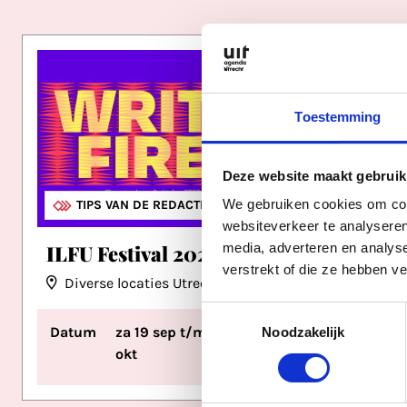
Toestemming
Deze website maakt gebruik
We gebruiken cookies om cont
FESTIVALS
LITERATUUR
TIPS VAN DE REDACTIE
LIT
RON
STA
websiteverkeer te analyseren
ILFU Festival 2026
BosBi
media, adverteren en analys
verstrekt of die ze hebben v
Diverse locaties Utrecht
Land
Toestemmingsselectie
Datum
za 19 sep t/m za 3
Tijd
Noodzakelijk
okt