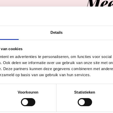
Me
Details
 van cookies
ent en advertenties te personaliseren, om functies voor social
ERATUUR
DLEIDINGEN
DSWANDELING
. Ook delen we informatie over uw gebruik van onze site met on
eb
e. Deze partners kunnen deze gegevens combineren met andere i
erzameld op basis van uw gebruik van hun services.
huis Oud Amelisweerd
wo t/m zo: 11:00 -
Voorkeuren
Statistieken
17:00