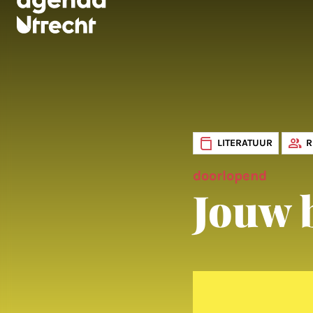
LITERATUUR
R
doorlopend
Jouw 