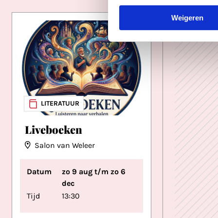
Weigeren
LITERATUUR
Liveboeken
Salon van Weleer
Datum
zo 9 aug t/m zo 6
dec
Tijd
13:30