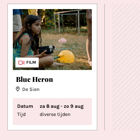
FILM
Blue Heron
De Sien
Datum
za 8 aug - zo 9 aug
Tijd
diverse tijden