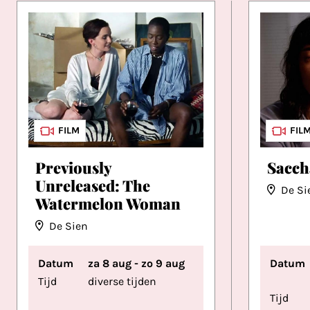
FILM
FIL
Previously
Sacch
Unreleased: The
De Si
Watermelon Woman
De Sien
Datum
za 8 aug - zo 9 aug
Datum
Tijd
diverse tijden
Tijd