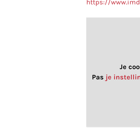
https://www.imd
Je coo
Pas
je instell