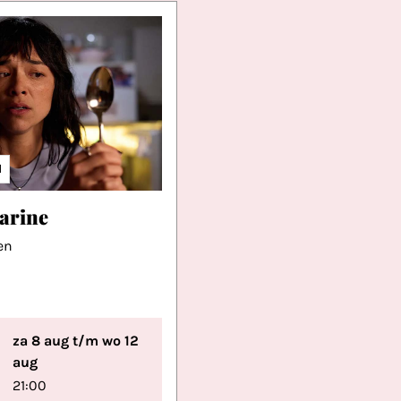
M
arine
en
za 8 aug t/m wo 12
aug
21:00