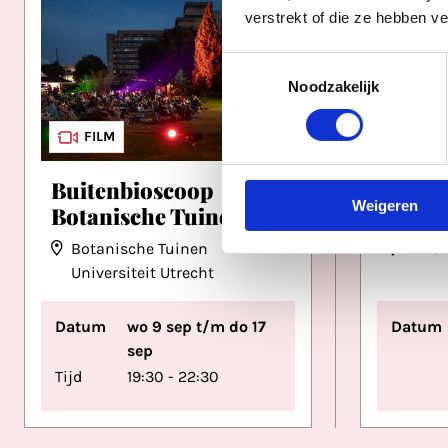
verstrekt of die ze hebben v
Toestemmingsselectie
Noodzakelijk
FILM
FES
FIL
TIP
Buitenbioscoop
Neder
Weigeren
Botanische Tuinen
Festi
Botanische Tuinen
Diver
Universiteit Utrecht
Datum
wo 9 sep t/m do 17
Datum
sep
Tijd
19:30 - 22:30