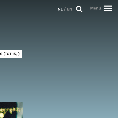
Menu
NL
/
EN
€ (TOT 15,-)