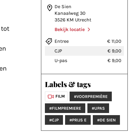
De Sien
Kanaalweg 30
3526 KM Utrecht
 tot
Bekijk locatie
Entree
€ 11,00
 en
CJP
€ 9,00
U-pas
€ 9,00
ten
Labels & tags
FILM
#VOORPREMIÈRE
#FILMPREMIERE
#UPAS
#CJP
#PRIJS E
#DE SIEN