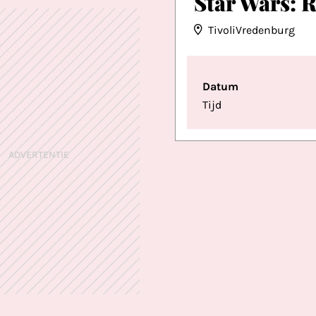
Star Wars: R
TivoliVredenburg
Datum
Tijd
ADVERTENTIE