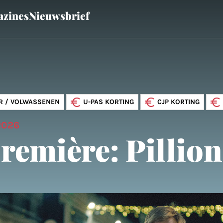
zines
Nieuwsbrief
R / VOLWASSENEN
U-PAS KORTING
CJP KORTING
2026
remière: Pillion