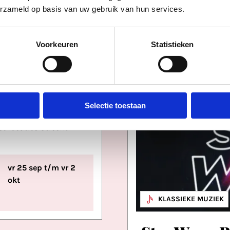
erzameld op basis van uw gebruik van hun services.
Voorkeuren
Statistieken
TIVALS
M
S VAN DE REDACTIE
lands Film
Selectie toestaan
val 2026
se locaties Utrecht
vr 25 sep t/m vr 2
okt
FILM
KLASSIEKE MUZIEK