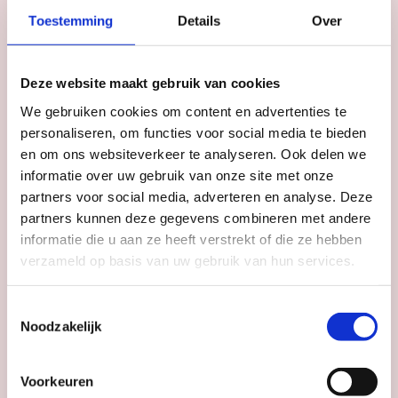
DANS & BALLET
NIGHTLIFE
Toestemming
Details
Over
Ecstatic Dance Utrecht
Bar Beton Rijnsweerd
Deze website maakt gebruik van cookies
We gebruiken cookies om content en advertenties te
personaliseren, om functies voor social media te bieden
Datum
doorlopend
en om ons websiteverkeer te analyseren. Ook delen we
Tijd
vr: 19:00 - 22:00
informatie over uw gebruik van onze site met onze
partners voor social media, adverteren en analyse. Deze
partners kunnen deze gegevens combineren met andere
informatie die u aan ze heeft verstrekt of die ze hebben
verzameld op basis van uw gebruik van hun services.
StraatFest: Dansen op
Straat
Toestemmingsselectie
Berlijnplein
Noodzakelijk
Voorkeuren
Datum
za 22 aug