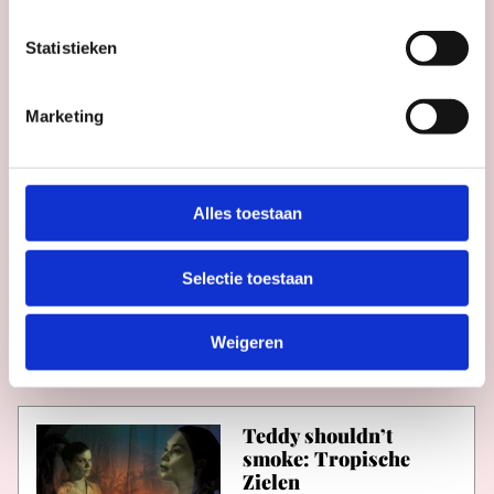
Tijd
16:00 - 21:00
Statistieken
Marketing
Wonderland
Collectief: Umi (0,5+)
Stadsschouwburg
Alles toestaan
Utrecht
Selectie toestaan
Datum
zo 6 sep
Tijd
09:30, 11:00, 13:30
Weigeren
Teddy shouldn’t
smoke: Tropische
Zielen