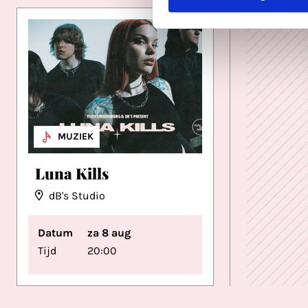
METAL
MUZIEK
Luna Kills
dB's Studio
Datum
za 8 aug
Tijd
20:00