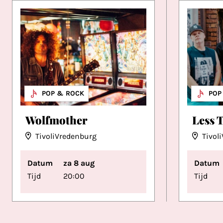
MUZIEK
POP & ROCK
MUZ
POP
Wolfmother
Less 
TivoliVredenburg
Tivol
Datum
za 8 aug
Datum
Tijd
20:00
Tijd