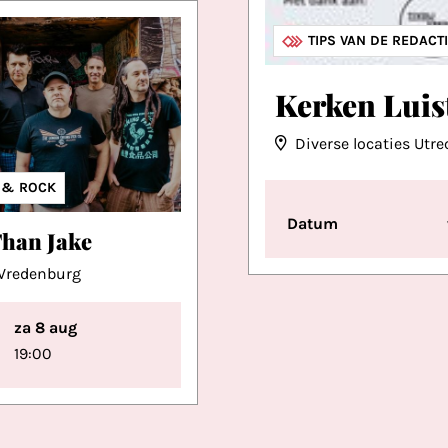
MUZIEK
OVERIGE MUZIEK
TIPS VAN DE REDACT
Kerken Luis
Diverse locaties Utre
IEK
 & ROCK
Datum
Than Jake
iVredenburg
za 8 aug
19:00