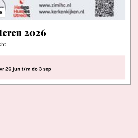
IE
teren 2026
cht
vr 26 jun t/m do 3 sep