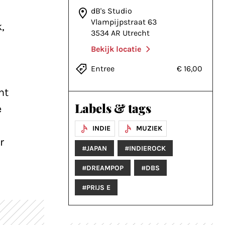
dB's Studio
Vlampijpstraat 63
,
3534 AR Utrecht
Bekijk locatie
Entree
€ 16,00
ht
Labels & tags
e
INDIE
MUZIEK
r
#JAPAN
#INDIEROCK
#DREAMPOP
#DBS
#PRIJS E