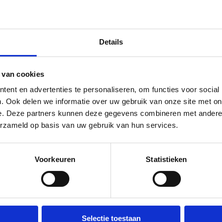
Details
 van cookies
ent en advertenties te personaliseren, om functies voor social
IEK
RIGE MUZIEK
. Ook delen we informatie over uw gebruik van onze site met on
e. Deze partners kunnen deze gegevens combineren met andere i
n Luisteren:
erzameld op basis van uw gebruik van hun services.
ooster
sgezinde Kerk
Voorkeuren
Statistieken
za 8 aug
13:30 - 14:15
Selectie toestaan