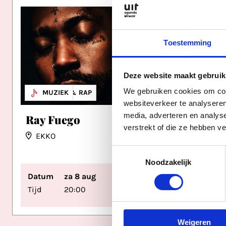
Toestemming
Deze website maakt gebruik
We gebruiken cookies om cont
HIPHOP & RAP
MUZIEK
MUZ
OVE
websiteverkeer te analyseren
media, adverteren en analys
Ray Fuego
Kerke
verstrekt of die ze hebben v
Wildr
EKKO
Doop
Toestemmingsselectie
Noodzakelijk
Datum
za 8 aug
Datum
Tijd
20:00
Tijd
Weigeren