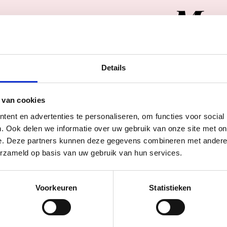
Me
Details
 van cookies
ent en advertenties te personaliseren, om functies voor social
. Ook delen we informatie over uw gebruik van onze site met on
HOP & RAP
IEK
e. Deze partners kunnen deze gegevens combineren met andere i
erzameld op basis van uw gebruik van hun services.
uego
Voorkeuren
Statistieken
za 8 aug
20:00