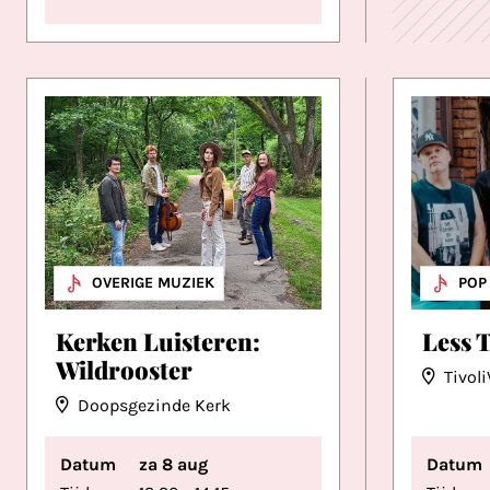
MUZIEK
OVERIGE MUZIEK
MUZ
POP
Kerken Luisteren:
Less 
Wildrooster
Tivol
Doopsgezinde Kerk
Datum
za 8 aug
Datum