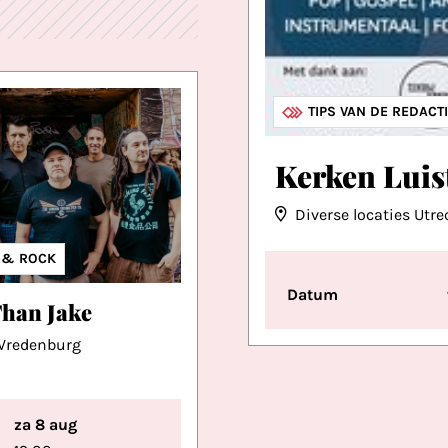
MUZIEK
OVERIGE MUZIEK
TIPS VAN DE REDACT
Kerken Luis
Diverse locaties Utre
IEK
 & ROCK
Datum
Than Jake
iVredenburg
za 8 aug