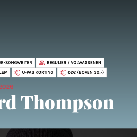
ER-SONGWRITER
REGULIER / VOLWASSENEN
LEM
U-PAS KORTING
€€€ (BOVEN 30,-)
 2026
rd Thompson