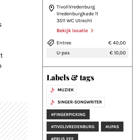
TivoliVredenburg
Vredenburgkade 11
3511 WC Utrecht
s
Bekijk locatie
Entree
€ 40,00
U-pas
€ 10,00
t
o
Labels & tags
MUZIEK
SINGER-SONGWRITER
#FINGERPICKING
#TIVOLIVREDENBURG
#UPAS
#PRIJS EEE