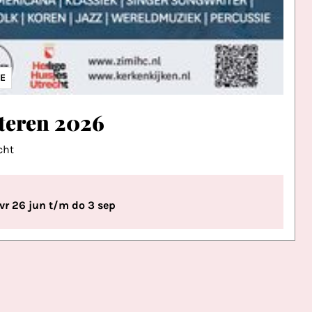
IE
teren 2026
cht
vr 26 jun t/m do 3 sep