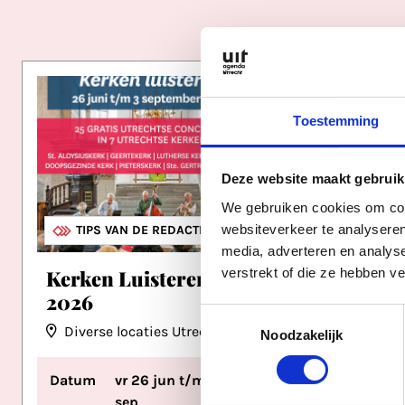
Toestemming
Deze website maakt gebruik
We gebruiken cookies om cont
websiteverkeer te analyseren
MUZIEK
OVERIGE MUZIEK
TIPS VAN DE REDACTIE
HIP
MUZ
media, adverteren en analys
verstrekt of die ze hebben v
Kerken Luisteren
Ray F
2026
EKKO
Toestemmingsselectie
Diverse locaties Utrecht
Noodzakelijk
Datum
vr 26 jun t/m do 3
Datum
sep
Tijd