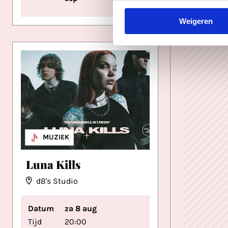
Weigeren
METAL
MUZIEK
Luna Kills
dB's Studio
Datum
za 8 aug
Tijd
20:00