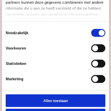
Tijd
19:30 - 23:00
partners kunnen deze gegevens combineren met andere
informatie die u aan ze heeft verstrekt of die ze hebben
verzameld op basis van uw gebruik van hun services.
Happen met Grappen
Toestemmingsselectie
Noodzakelijk
Fort Maarsseveen
Voorkeuren
Statistieken
Datum
do 3 sep - do 19 nov
Tijd
18:00
Marketing
De Interventie: Impro
Alles toestaan
Comedy
Stadsschouwburg