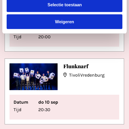
Selectie toestaan
Utrecht
Weigeren
Datum
do 10 sep
Tijd
20:00
Flunknarf
TivoliVredenburg
Datum
do 10 sep
Tijd
20:30